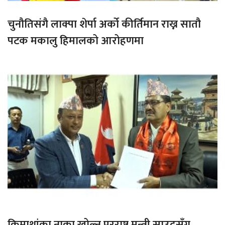
चुनौतिसंगै लाक्पा शेर्पा अर्को कीर्तिमान राख्न सातौ
पटक मकालु हिमालको आरोहणमा
किमाथांका नाका खोल्न परराष्ट्र मन्त्री साउदसँग