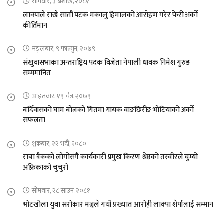
सोमवार, ३ बैशाख, २०८१
लाक्पाले राखे सातौ पटक मकालु हिमालको आरोहण गरेर फेरी अर्को
कीर्तिमान
मङ्लबार, ९ फाल्गुन, २०७९
संखुवासभाका अन्तराष्ट्रिय पदक विजेता नेपाली धावक निमेश गुरुङ
सम्ममानित
आइतवार, १९ चैत्र, २०७९
बर्दिवासको घाम बोलको गितमा गायक वाङछिरीङ भोटियाको अर्को
सफलता
शुक्रबार, २२ भदौ, २०८०
राबा बैकको लोगोसंगै कार्यकारी प्रमुख किरण श्रेष्ठको तस्वीरले चुम्यो
अफ्रिकाको चुचुरो
सोमवार, २८ साउन, २०८१
भोटखोला युवा सरोकार मञ्चले गर्यो प्रख्यात आरोही लाक्पा शेर्पालाई सम्मान