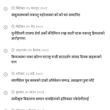
बिहिबार, १५ फाल्गुन, २०८१
संखुवासभाको मकालु महोत्सवमा को को भए सम्मानित
बिहिबार, १५ चैत्र, २०८०
चुनौतिसंगै लाक्पा शेर्पा अर्को कीर्तिमान राख्न सातौ पटक मकालु हिमालको
आरोहणमा
आइतवार, १० बैशाख, २०८०
किमाथांका नाका खोल्न परराष्ट्र मन्त्री साउदसँग सांसद दिपक खड्काको
माग
शनिबार, २३ भदौ, २०८०
संघर्षशिल युथ क्लबको दास्रो अधिवेशन सम्पन्न, अध्यक्षमा डुबा भोटे
बुधबार, ३० साउन, २०८१
सर्वोत्कृष्ट बिद्यालय सम्मान चावहिलको इलिक्सर एकेडेमीलाई