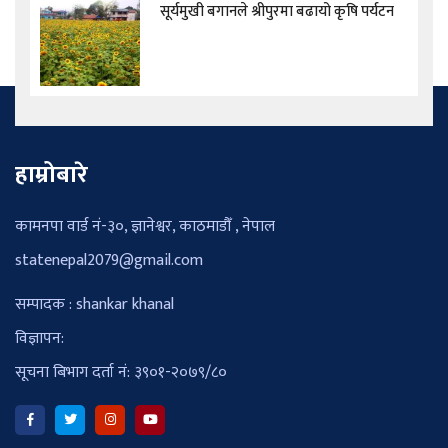
सूर्यमुखी बगानले श्रीपुरमा बढायो कृषि पर्यटन
हाम्रोबारे
कामनपा वार्ड नं-३०, ज्ञानेश्वर, काठमाडौँ , नेपाल
statenepal2079@gmail.com
सम्पादक : shankar khanal
विज्ञापन:
सूचना बिभाग दर्ता नं: ३९०१-२०७९/८०