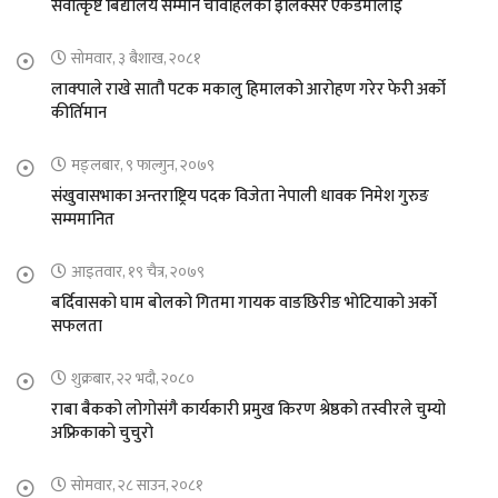
सर्वोत्कृष्ट बिद्यालय सम्मान चावहिलको इलिक्सर एकेडेमीलाई
सोमवार, ३ बैशाख, २०८१
लाक्पाले राखे सातौ पटक मकालु हिमालको आरोहण गरेर फेरी अर्को
कीर्तिमान
मङ्लबार, ९ फाल्गुन, २०७९
संखुवासभाका अन्तराष्ट्रिय पदक विजेता नेपाली धावक निमेश गुरुङ
सम्ममानित
आइतवार, १९ चैत्र, २०७९
बर्दिवासको घाम बोलको गितमा गायक वाङछिरीङ भोटियाको अर्को
सफलता
शुक्रबार, २२ भदौ, २०८०
राबा बैकको लोगोसंगै कार्यकारी प्रमुख किरण श्रेष्ठको तस्वीरले चुम्यो
अफ्रिकाको चुचुरो
सोमवार, २८ साउन, २०८१