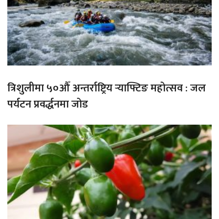
त्रिशुलीमा ५०औँ अन्तर्राष्ट्रिय र्‍याफ्टिङ महोत्सव : जल
पर्यटन प्रवर्द्धनमा जोड