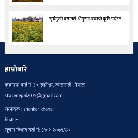
सूर्यमुखी बगानले श्रीपुरमा बढायो कृषि पर्यटन
हाम्रोबारे
कामनपा वार्ड नं-३०, ज्ञानेश्वर, काठमाडौँ , नेपाल
statenepal2079@gmail.com
सम्पादक : shankar khanal
विज्ञापन:
सूचना बिभाग दर्ता नं: ३९०१-२०७९/८०