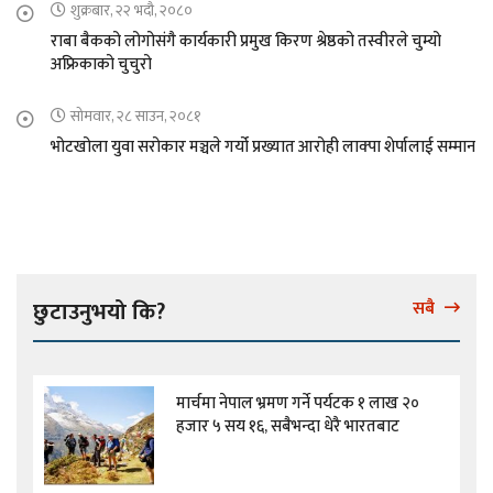
शुक्रबार, २२ भदौ, २०८०
राबा बैकको लोगोसंगै कार्यकारी प्रमुख किरण श्रेष्ठको तस्वीरले चुम्यो
अफ्रिकाको चुचुरो
सोमवार, २८ साउन, २०८१
भोटखोला युवा सरोकार मञ्चले गर्यो प्रख्यात आरोही लाक्पा शेर्पालाई सम्मान
छुटाउनुभयो कि?
सबै
मार्चमा नेपाल भ्रमण गर्ने पर्यटक १ लाख २०
हजार ५ सय १६, सबैभन्दा धेरै भारतबाट