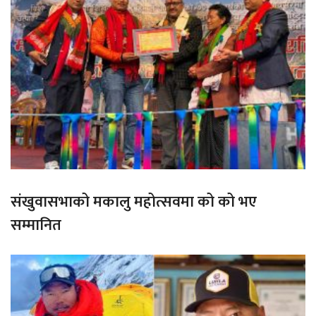
संखुवासभाको मकालु महोत्सवमा को को भए
सम्मानित