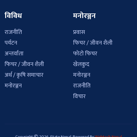
विविध
मनोरञ्जन
राजनीति
प्रवास
पर्यटन
फिचर / जीवन शैली
अन्तर्वाता
फोटो फिचर
फिचर / जीवन शैली
खेलकुद
अर्थ / कृषि समाचार
मनोरञ्जन
मनोरञ्जन
राजनीति
विचार
Copyright
2026, State Nepal. Powered By
Webtech Nepal