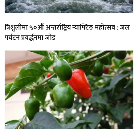
त्रिशुलीमा ५०औँ अन्तर्राष्ट्रिय र्‍याफ्टिङ महोत्सव : जल
पर्यटन प्रवर्द्धनमा जोड