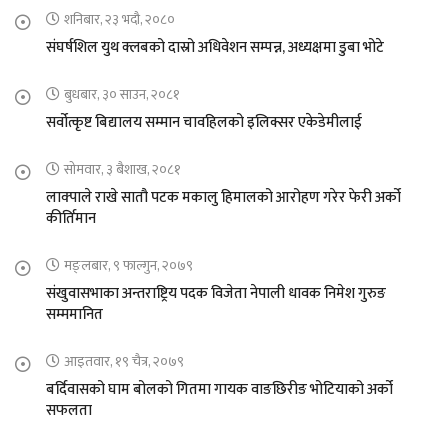
शनिबार, २३ भदौ, २०८०
संघर्षशिल युथ क्लबको दास्रो अधिवेशन सम्पन्न, अध्यक्षमा डुबा भोटे
बुधबार, ३० साउन, २०८१
सर्वोत्कृष्ट बिद्यालय सम्मान चावहिलको इलिक्सर एकेडेमीलाई
सोमवार, ३ बैशाख, २०८१
लाक्पाले राखे सातौ पटक मकालु हिमालको आरोहण गरेर फेरी अर्को
कीर्तिमान
मङ्लबार, ९ फाल्गुन, २०७९
संखुवासभाका अन्तराष्ट्रिय पदक विजेता नेपाली धावक निमेश गुरुङ
सम्ममानित
आइतवार, १९ चैत्र, २०७९
बर्दिवासको घाम बोलको गितमा गायक वाङछिरीङ भोटियाको अर्को
सफलता