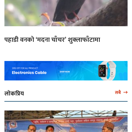
पहाडी वनको ‘मदना चाँचर’ शुक्लाफाँटामा
लोकप्रिय
सबै