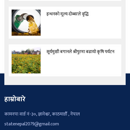
इन्धनको मूल्य दोब्बरले वृद्धि
सूर्यमुखी बगानले श्रीपुरमा बढायो कृषि पर्यटन
हाम्रोबारे
कामनपा वार्ड नं-३०, ज्ञानेश्वर, काठमाडौँ , नेपाल
statenepal2079@gmail.com