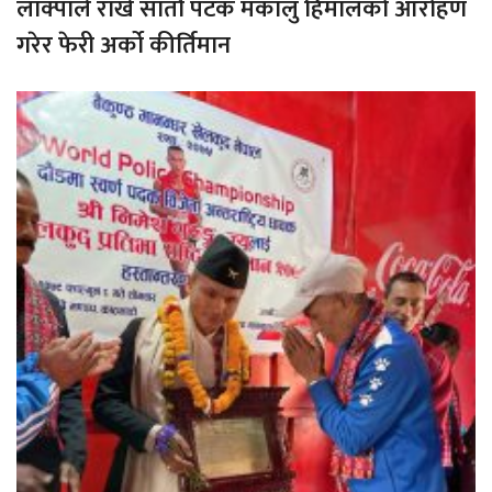
लाक्पाले राखे सातौ पटक मकालु हिमालको आरोहण
गरेर फेरी अर्को कीर्तिमान