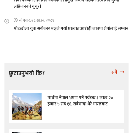
राबा बैकको लोगोसंगै कार्यकारी प्रमुख किरण श्रेष्ठको तस्वीरले चुम्यो
अफ्रिकाको चुचुरो
सोमवार, २८ साउन, २०८१
भोटखोला युवा सरोकार मञ्चले गर्यो प्रख्यात आरोही लाक्पा शेर्पालाई सम्मान
छुटाउनुभयो कि?
सबै
मार्चमा नेपाल भ्रमण गर्ने पर्यटक १ लाख २०
हजार ५ सय १६, सबैभन्दा धेरै भारतबाट