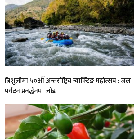
त्रिशुलीमा ५०औँ अन्तर्राष्ट्रिय र्‍याफ्टिङ महोत्सव : जल
पर्यटन प्रवर्द्धनमा जोड