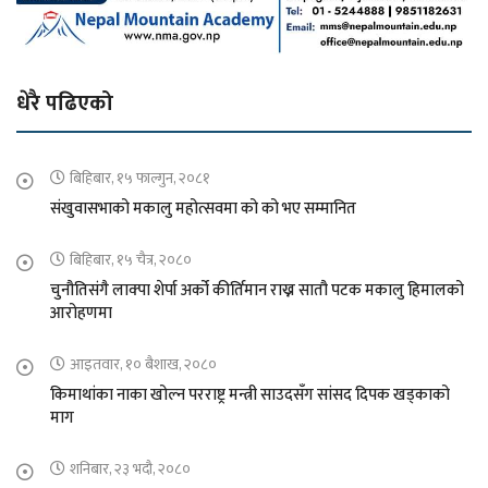
धेरै पढिएको
बिहिबार, १५ फाल्गुन, २०८१
संखुवासभाको मकालु महोत्सवमा को को भए सम्मानित
बिहिबार, १५ चैत्र, २०८०
चुनौतिसंगै लाक्पा शेर्पा अर्को कीर्तिमान राख्न सातौ पटक मकालु हिमालको
आरोहणमा
आइतवार, १० बैशाख, २०८०
किमाथांका नाका खोल्न परराष्ट्र मन्त्री साउदसँग सांसद दिपक खड्काको
माग
शनिबार, २३ भदौ, २०८०