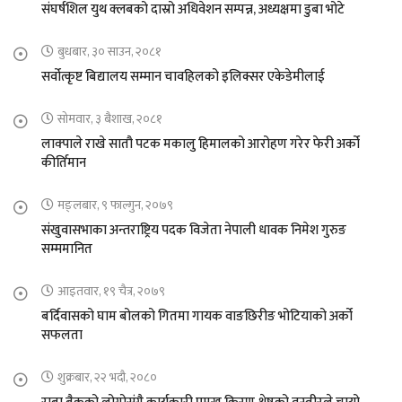
संघर्षशिल युथ क्लबको दास्रो अधिवेशन सम्पन्न, अध्यक्षमा डुबा भोटे
बुधबार, ३० साउन, २०८१
सर्वोत्कृष्ट बिद्यालय सम्मान चावहिलको इलिक्सर एकेडेमीलाई
सोमवार, ३ बैशाख, २०८१
लाक्पाले राखे सातौ पटक मकालु हिमालको आरोहण गरेर फेरी अर्को
कीर्तिमान
मङ्लबार, ९ फाल्गुन, २०७९
संखुवासभाका अन्तराष्ट्रिय पदक विजेता नेपाली धावक निमेश गुरुङ
सम्ममानित
आइतवार, १९ चैत्र, २०७९
बर्दिवासको घाम बोलको गितमा गायक वाङछिरीङ भोटियाको अर्को
सफलता
शुक्रबार, २२ भदौ, २०८०