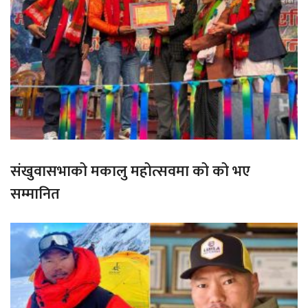
संखुवासभाको मकालु महोत्सवमा को को भए
सम्मानित