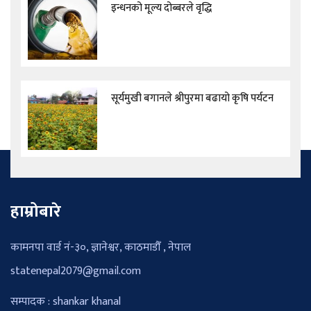
इन्धनको मूल्य दोब्बरले वृद्धि
सूर्यमुखी बगानले श्रीपुरमा बढायो कृषि पर्यटन
हाम्रोबारे
कामनपा वार्ड नं-३०, ज्ञानेश्वर, काठमाडौँ , नेपाल
statenepal2079@gmail.com
सम्पादक : shankar khanal