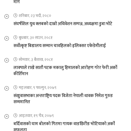
माग
शनिबार, २३ भदौ, २०८०
संघर्षशिल युथ क्लबको दास्रो अधिवेशन सम्पन्न, अध्यक्षमा डुबा भोटे
बुधबार, ३० साउन, २०८१
सर्वोत्कृष्ट बिद्यालय सम्मान चावहिलको इलिक्सर एकेडेमीलाई
सोमवार, ३ बैशाख, २०८१
लाक्पाले राखे सातौ पटक मकालु हिमालको आरोहण गरेर फेरी अर्को
कीर्तिमान
मङ्लबार, ९ फाल्गुन, २०७९
संखुवासभाका अन्तराष्ट्रिय पदक विजेता नेपाली धावक निमेश गुरुङ
सम्ममानित
आइतवार, १९ चैत्र, २०७९
बर्दिवासको घाम बोलको गितमा गायक वाङछिरीङ भोटियाको अर्को
सफलता