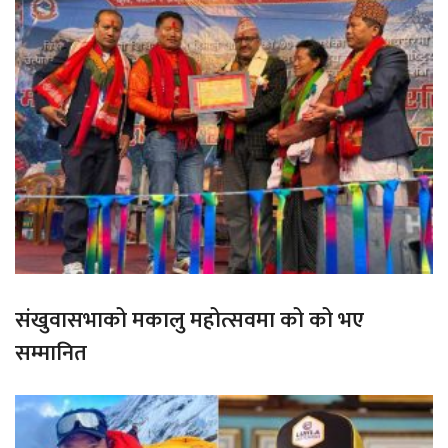
संखुवासभाको मकालु महोत्सवमा को को भए
सम्मानित