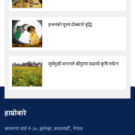
इन्धनको मूल्य दोब्बरले वृद्धि
सूर्यमुखी बगानले श्रीपुरमा बढायो कृषि पर्यटन
हाम्रोबारे
कामनपा वार्ड नं-३०, ज्ञानेश्वर, काठमाडौँ , नेपाल