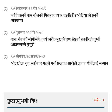
आइतवार, १९ चैत्र, २०७९
बर्दिवासको घाम बोलको गितमा गायक वाङछिरीङ भोटियाको अर्को
सफलता
शुक्रबार, २२ भदौ, २०८०
राबा बैकको लोगोसंगै कार्यकारी प्रमुख किरण श्रेष्ठको तस्वीरले चुम्यो
अफ्रिकाको चुचुरो
सोमवार, २८ साउन, २०८१
भोटखोला युवा सरोकार मञ्चले गर्यो प्रख्यात आरोही लाक्पा शेर्पालाई सम्मान
छुटाउनुभयो कि?
सबै