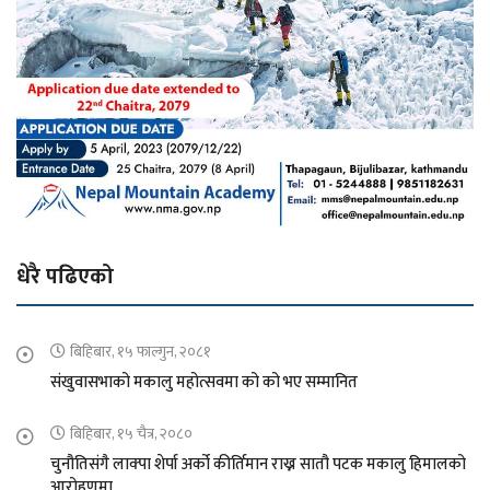
धेरै पढिएको
बिहिबार, १५ फाल्गुन, २०८१
संखुवासभाको मकालु महोत्सवमा को को भए सम्मानित
बिहिबार, १५ चैत्र, २०८०
चुनौतिसंगै लाक्पा शेर्पा अर्को कीर्तिमान राख्न सातौ पटक मकालु हिमालको
आरोहणमा