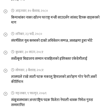
आइतवार, १० बैशाख, २०८०
किमाथांका नाका खोल्न परराष्ट्र मन्त्री साउदसँग सांसद दिपक खड्काको
माग
शनिबार, २३ भदौ, २०८०
संघर्षशिल युथ क्लबको दास्रो अधिवेशन सम्पन्न, अध्यक्षमा डुबा भोटे
बुधबार, ३० साउन, २०८१
सर्वोत्कृष्ट बिद्यालय सम्मान चावहिलको इलिक्सर एकेडेमीलाई
सोमवार, ३ बैशाख, २०८१
लाक्पाले राखे सातौ पटक मकालु हिमालको आरोहण गरेर फेरी अर्को
कीर्तिमान
मङ्लबार, ९ फाल्गुन, २०७९
संखुवासभाका अन्तराष्ट्रिय पदक विजेता नेपाली धावक निमेश गुरुङ
सम्ममानित