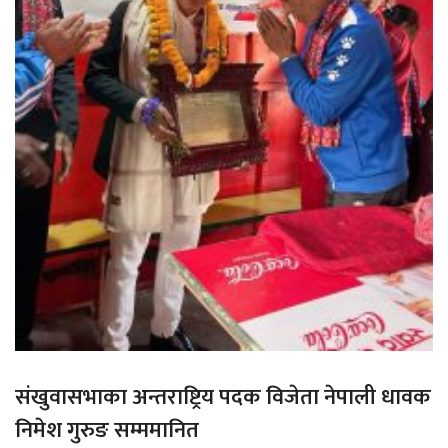
संखुवासभाका अन्तराष्ट्रिय पदक विजेता नेपाली धावक
निमेश गुरुङ सम्ममानित