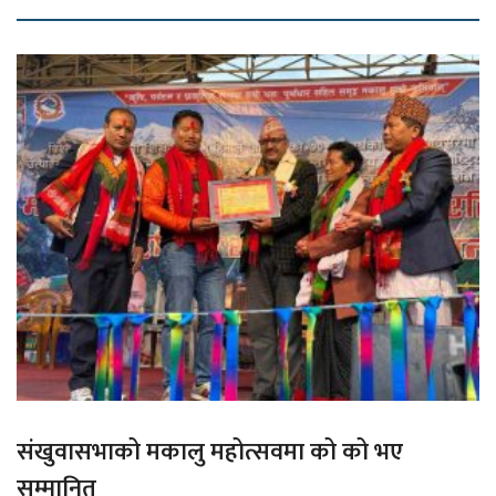
संखुवासभाको मकालु महोत्सवमा को को भए
सम्मानित