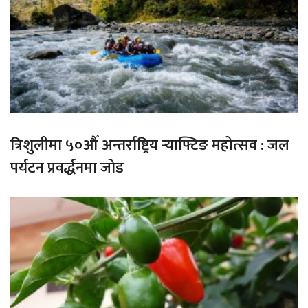
त्रिशुलीमा ५०औँ अन्तर्राष्ट्रिय र्‍याफ्टिङ महोत्सव : जल
पर्यटन प्रवर्द्धनमा जोड