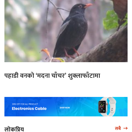
पहाडी वनको ‘मदना चाँचर’ शुक्लाफाँटामा
लोकप्रिय
सबै