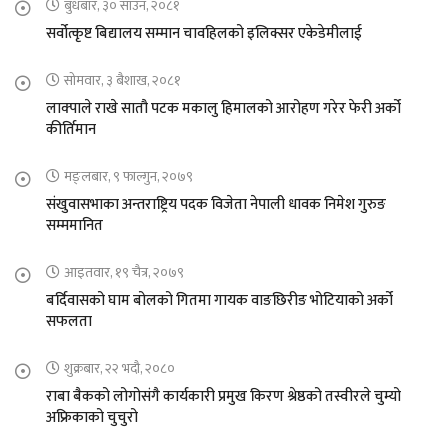
बुधबार, ३० साउन, २०८१
सर्वोत्कृष्ट बिद्यालय सम्मान चावहिलको इलिक्सर एकेडेमीलाई
सोमवार, ३ बैशाख, २०८१
लाक्पाले राखे सातौ पटक मकालु हिमालको आरोहण गरेर फेरी अर्को
कीर्तिमान
मङ्लबार, ९ फाल्गुन, २०७९
संखुवासभाका अन्तराष्ट्रिय पदक विजेता नेपाली धावक निमेश गुरुङ
सम्ममानित
आइतवार, १९ चैत्र, २०७९
बर्दिवासको घाम बोलको गितमा गायक वाङछिरीङ भोटियाको अर्को
सफलता
शुक्रबार, २२ भदौ, २०८०
राबा बैकको लोगोसंगै कार्यकारी प्रमुख किरण श्रेष्ठको तस्वीरले चुम्यो
अफ्रिकाको चुचुरो