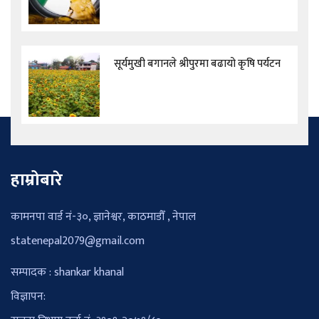
सूर्यमुखी बगानले श्रीपुरमा बढायो कृषि पर्यटन
हाम्रोबारे
कामनपा वार्ड नं-३०, ज्ञानेश्वर, काठमाडौँ , नेपाल
statenepal2079@gmail.com
सम्पादक : shankar khanal
विज्ञापन: