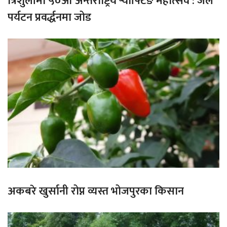
त्रिशुलीमा ५०औँ अन्तर्राष्ट्रिय र्‍याफ्टिङ महोत्सव : जल
पर्यटन प्रवर्द्धनमा जोड
अकबरे खुर्सानी रोप्न व्यस्त भोजपुरका किसान