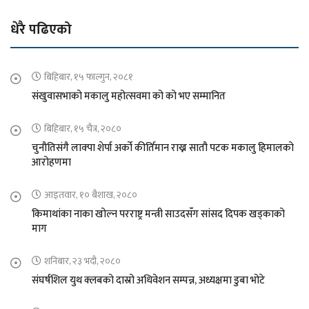
धेरै पढिएको
बिहिबार, १५ फाल्गुन, २०८१
संखुवासभाको मकालु महोत्सवमा को को भए सम्मानित
बिहिबार, १५ चैत्र, २०८०
चुनौतिसंगै लाक्पा शेर्पा अर्को कीर्तिमान राख्न सातौ पटक मकालु हिमालको
आरोहणमा
आइतवार, १० बैशाख, २०८०
किमाथांका नाका खोल्न परराष्ट्र मन्त्री साउदसँग सांसद दिपक खड्काको
माग
शनिबार, २३ भदौ, २०८०
संघर्षशिल युथ क्लबको दास्रो अधिवेशन सम्पन्न, अध्यक्षमा डुबा भोटे