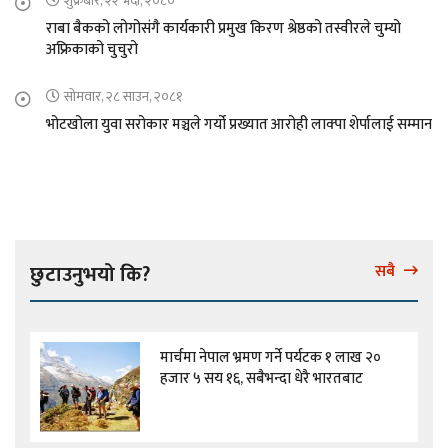
शुक्रबार, २२ भदौ, २०८०
राबा बैकको लोगोसंगै कार्यकारी प्रमुख किरण श्रेष्ठको तस्वीरले चुम्यो
अफ्रिकाको चुचुरो
सोमवार, २८ साउन, २०८१
भोटखोला युवा सरोकार मञ्चले गर्यो प्रख्यात आरोही लाक्पा शेर्पालाई सम्मान
छुटाउनुभयो कि?
सबै
मार्चमा नेपाल भ्रमण गर्ने पर्यटक १ लाख २०
हजार ५ सय १६, सबैभन्दा धेरै भारतबाट