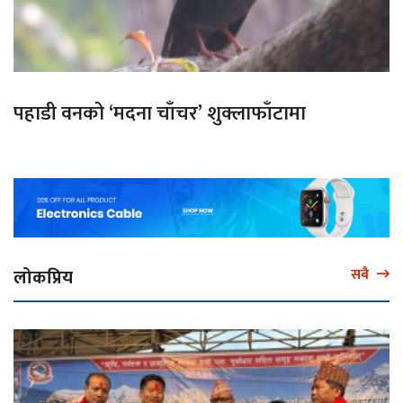
पहाडी वनको ‘मदना चाँचर’ शुक्लाफाँटामा
लोकप्रिय
सबै