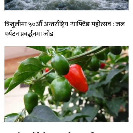
त्रिशुलीमा ५०औँ अन्तर्राष्ट्रिय र्‍याफ्टिङ महोत्सव : जल
पर्यटन प्रवर्द्धनमा जोड