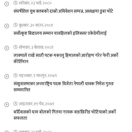
शनिबार, २३ भदौ, २०८०
संघर्षशिल युथ क्लबको दास्रो अधिवेशन सम्पन्न, अध्यक्षमा डुबा भोटे
बुधबार, ३० साउन, २०८१
सर्वोत्कृष्ट बिद्यालय सम्मान चावहिलको इलिक्सर एकेडेमीलाई
सोमवार, ३ बैशाख, २०८१
लाक्पाले राखे सातौ पटक मकालु हिमालको आरोहण गरेर फेरी अर्को
कीर्तिमान
मङ्लबार, ९ फाल्गुन, २०७९
संखुवासभाका अन्तराष्ट्रिय पदक विजेता नेपाली धावक निमेश गुरुङ
सम्ममानित
आइतवार, १९ चैत्र, २०७९
बर्दिवासको घाम बोलको गितमा गायक वाङछिरीङ भोटियाको अर्को
सफलता