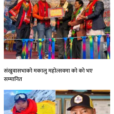
संखुवासभाको मकालु महोत्सवमा को को भए
सम्मानित