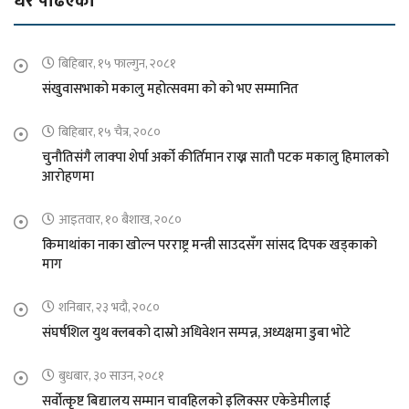
धेरै पढिएको
बिहिबार, १५ फाल्गुन, २०८१
संखुवासभाको मकालु महोत्सवमा को को भए सम्मानित
बिहिबार, १५ चैत्र, २०८०
चुनौतिसंगै लाक्पा शेर्पा अर्को कीर्तिमान राख्न सातौ पटक मकालु हिमालको
आरोहणमा
आइतवार, १० बैशाख, २०८०
किमाथांका नाका खोल्न परराष्ट्र मन्त्री साउदसँग सांसद दिपक खड्काको
माग
शनिबार, २३ भदौ, २०८०
संघर्षशिल युथ क्लबको दास्रो अधिवेशन सम्पन्न, अध्यक्षमा डुबा भोटे
बुधबार, ३० साउन, २०८१
सर्वोत्कृष्ट बिद्यालय सम्मान चावहिलको इलिक्सर एकेडेमीलाई