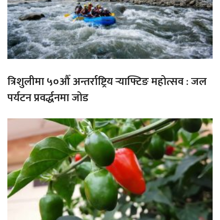
त्रिशुलीमा ५०औँ अन्तर्राष्ट्रिय र्‍याफ्टिङ महोत्सव : जल
पर्यटन प्रवर्द्धनमा जोड