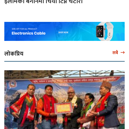
इलामका बगानमा चिया टिप्ने चटारो
लोकप्रिय
सबै