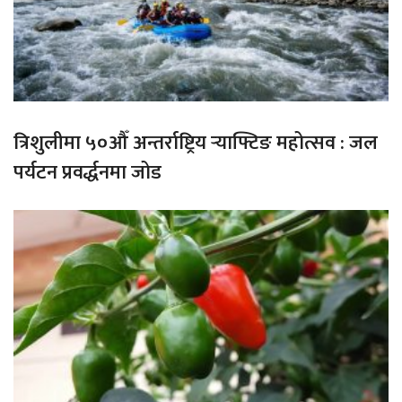
त्रिशुलीमा ५०औँ अन्तर्राष्ट्रिय र्‍याफ्टिङ महोत्सव : जल
पर्यटन प्रवर्द्धनमा जोड