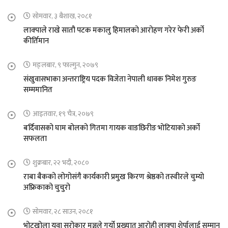
सोमवार, ३ बैशाख, २०८१
लाक्पाले राखे सातौ पटक मकालु हिमालको आरोहण गरेर फेरी अर्को
कीर्तिमान
मङ्लबार, ९ फाल्गुन, २०७९
संखुवासभाका अन्तराष्ट्रिय पदक विजेता नेपाली धावक निमेश गुरुङ
सम्ममानित
आइतवार, १९ चैत्र, २०७९
बर्दिवासको घाम बोलको गितमा गायक वाङछिरीङ भोटियाको अर्को
सफलता
शुक्रबार, २२ भदौ, २०८०
राबा बैकको लोगोसंगै कार्यकारी प्रमुख किरण श्रेष्ठको तस्वीरले चुम्यो
अफ्रिकाको चुचुरो
सोमवार, २८ साउन, २०८१
भोटखोला युवा सरोकार मञ्चले गर्यो प्रख्यात आरोही लाक्पा शेर्पालाई सम्मान