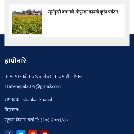
सूर्यमुखी बगानले श्रीपुरमा बढायो कृषि पर्यटन
हाम्रोबारे
कामनपा वार्ड नं-३०, ज्ञानेश्वर, काठमाडौँ , नेपाल
statenepal2079@gmail.com
सम्पादक : shankar khanal
विज्ञापन:
सूचना बिभाग दर्ता नं: ३९०१-२०७९/८०