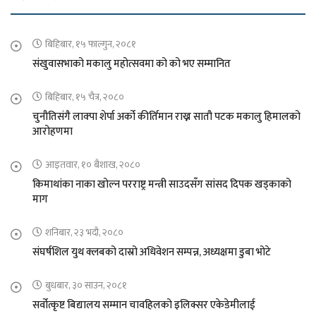
बिहिबार, १५ फाल्गुन, २०८१
संखुवासभाको मकालु महोत्सवमा को को भए सम्मानित
बिहिबार, १५ चैत्र, २०८०
चुनौतिसंगै लाक्पा शेर्पा अर्को कीर्तिमान राख्न सातौ पटक मकालु हिमालको
आरोहणमा
आइतवार, १० बैशाख, २०८०
किमाथांका नाका खोल्न परराष्ट्र मन्त्री साउदसँग सांसद दिपक खड्काको
माग
शनिबार, २३ भदौ, २०८०
संघर्षशिल युथ क्लबको दास्रो अधिवेशन सम्पन्न, अध्यक्षमा डुबा भोटे
बुधबार, ३० साउन, २०८१
सर्वोत्कृष्ट बिद्यालय सम्मान चावहिलको इलिक्सर एकेडेमीलाई