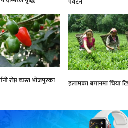
य दोब्बरले वृद्धि
पर्यटन
ानी रोप्न व्यस्त भोजपुरका
इलामका बगानमा चिया टिप्