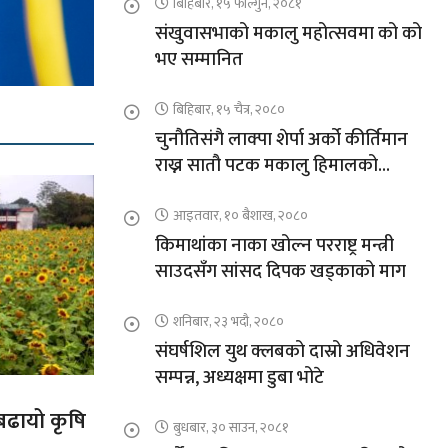
बिहिबार, १५ फाल्गुन, २०८१
संखुवासभाको मकालु महोत्सवमा को को
भए सम्मानित
बिहिबार, १५ चैत्र, २०८०
चुनौतिसंगै लाक्पा शेर्पा अर्को कीर्तिमान
राख्न सातौ पटक मकालु हिमालको
आरोहणमा
आइतवार, १० बैशाख, २०८०
किमाथांका नाका खोल्न परराष्ट्र मन्त्री
साउदसँग सांसद दिपक खड्काको माग
शनिबार, २३ भदौ, २०८०
संघर्षशिल युथ क्लबको दास्रो अधिवेशन
सम्पन्न, अध्यक्षमा डुबा भोटे
 बढायो कृषि
बुधबार, ३० साउन, २०८१