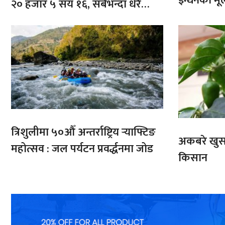
इन्धनको मूल्
२० हजार ५ सय १६, सबैभन्दा धेरै
भारतबाट
त्रिशुलीमा ५०औँ अन्तर्राष्ट्रिय र्‍याफ्टिङ
अकबरे खुर्स
महोत्सव : जल पर्यटन प्रवर्द्धनमा जोड
किसान