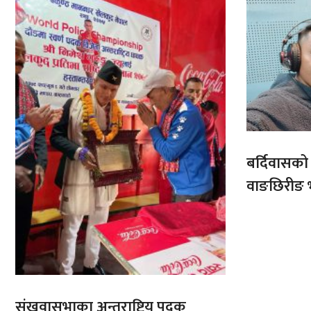
बर्दिवासक
वाङछिरीङ 
संखुवासभाका अन्तराष्ट्रिय पदक