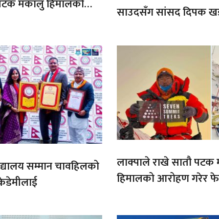
ौ पटक मकालु हिमालको
साउदसँग सांसद दिपक ख
माग
लाक्पाले राखे सातौ पटक
ट बिद्यालय सम्मान चावहिलको
हिमालको आरोहण गरेर फेर
केडेमीलाई
कीर्तिमान