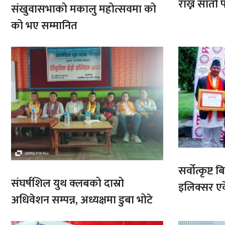
राख्न सात
संखुवासभाको मकालु महोत्सवमा को
आरोहणमा
को भए सम्मानित
सर्वोत्कृष्
संघर्षशिल युथ क्लबको दास्रो
इलिक्सर ए
अधिवेशन सम्पन्न, अध्यक्षमा डुबा भोटे