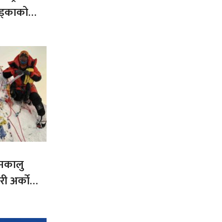
ड्काको
 मकालु
ी अर्को