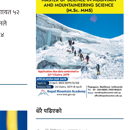
लगायत ५२
नले
८४
धेरै पढिएको