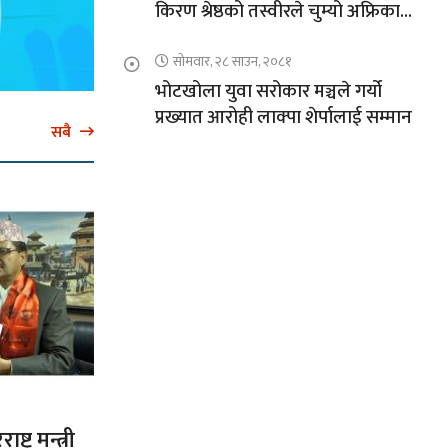
किरण श्रेष्ठको तस्वीरले चुम्यो अफ्रिकाको
चुचुरो
सोमवार, २८ साउन, २०८१
भोटखोला युवा सरोकार मञ्चले गर्यो
प्रख्यात आरोही लाक्पा शेर्पालाई सम्मान
सबै
ट्र मन्त्री