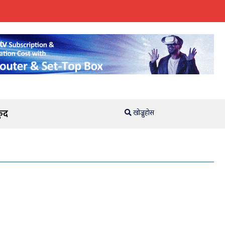
ुद
खोज्नुहोस