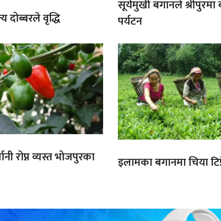
सूर्यमुखी बगानले श्रीपुरमा
य दोब्बरले वृद्धि
पर्यटन
ानी रोप्न व्यस्त भोजपुरका
इलामका बगानमा चिया टिप्