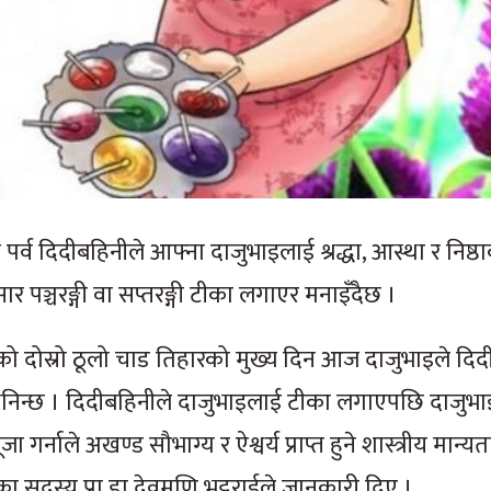
्व दिदीबहिनीले आफ्ना दाजुभाइलाई श्रद्धा, आस्था र निष्ठ
नुसार पञ्चरङ्गी वा सप्तरङ्गी टीका लगाएर मनाइँदैछ ।
पालीको दोस्रो ठूलो चाड तिहारको मुख्य दिन आज दाजुभाइले दि
 भनिन्छ । दिदीबहिनीले दाजुभाइलाई टीका लगाएपछि दाजुभा
नाले अखण्ड सौभाग्य र ऐश्वर्य प्राप्त हुने शास्त्रीय मान्यत
िका सदस्य प्रा डा देवमणि भट्टराईले जानकारी दिए ।