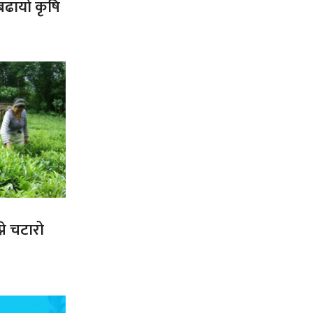
 बढायो कृषि
ने चटारो