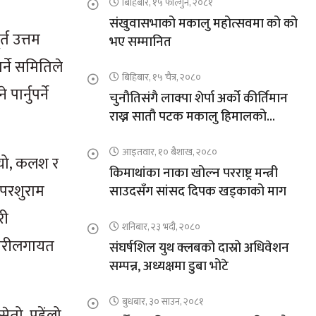
बिहिबार, १५ फाल्गुन, २०८१
संखुवासभाको मकालु महोत्सवमा को को
त उत्तम
भए सम्मानित
र्ने समितिले
बिहिबार, १५ चैत्र, २०८०
ार्नुपर्ने
चुनौतिसंगै लाक्पा शेर्पा अर्को कीर्तिमान
राख्न सातौ पटक मकालु हिमालको
आरोहणमा
आइतवार, १० बैशाख, २०८०
ियो, कलश र
किमाथांका नाका खोल्न परराष्ट्र मन्त्री
 परशुराम
साउदसँग सांसद दिपक खड्काको माग
री
शनिबार, २३ भदौ, २०८०
दावरीलगायत
संघर्षशिल युथ क्लबको दास्रो अधिवेशन
सम्पन्न, अध्यक्षमा डुबा भोटे
बुधबार, ३० साउन, २०८१
ेतो, पहेंलो,