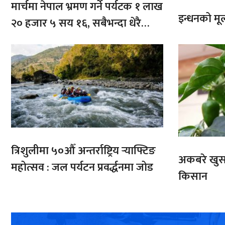
मार्चमा नेपाल भ्रमण गर्ने पर्यटक १ लाख
इन्धनको मूल्
२० हजार ५ सय १६, सबैभन्दा धेरै
भारतबाट
त्रिशुलीमा ५०औँ अन्तर्राष्ट्रिय र्‍याफ्टिङ
अकबरे खुर्स
महोत्सव : जल पर्यटन प्रवर्द्धनमा जोड
किसान