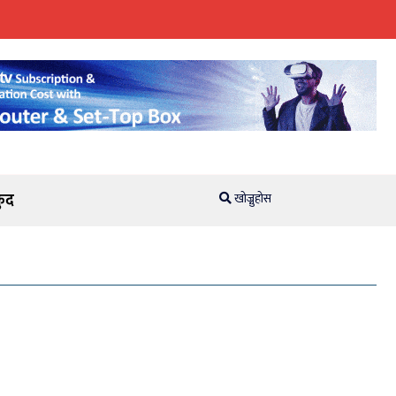
ुद
खोज्नुहोस