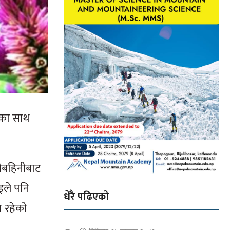
ाका साथ
दीबहिनीबाट
इले पनि
धेरै पढिएको
ा रहेको