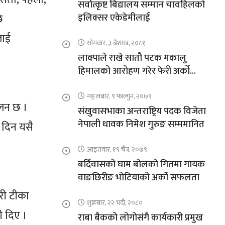
सर्वोत्कृष्ट बिद्यालय सम्मान चावहिलको
ि
इलिक्सर एकेडेमीलाई
लाई
सोमवार, ३ बैशाख, २०८१
लाक्पाले राखे सातौ पटक मकालु
हिमालको आरोहण गरेर फेरी अर्को
कीर्तिमान
मङ्लबार, ९ फाल्गुन, २०७९
चलन छ ।
संखुवासभाका अन्तराष्ट्रिय पदक विजेता
नेपाली धावक निमेश गुरुङ सम्ममानित
 दिन यसै
आइतवार, १९ चैत्र, २०७९
बर्दिवासको घाम बोलको गितमा गायक
वाङछिरीङ भोटियाको अर्को सफलता
गरी टीका
शुक्रबार, २२ भदौ, २०८०
ी दिए ।
राबा बैकको लोगोसंगै कार्यकारी प्रमुख