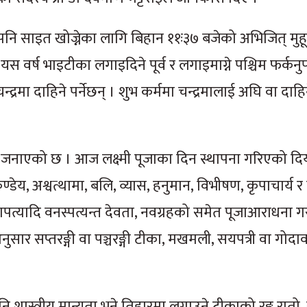
साइत खोज्नेका लागि बिहान ११ः३७ बजेको अभिजित् मुहूर्
यस वर्ष भाइटीका लगाइदिने पूर्व र लगाइमाग्ने पश्चिम फर्कनुप
मा दाहिने पर्नेछन् । शुभ कर्ममा चन्द्रमालाई अघि वा दाहिने प
ले जनाएको छ । आज लक्ष्मी पूजाका दिन स्थापना गरिएको द
ेय, अश्वत्थामा, बलि, व्यास, हनुमान, विभीषण, कृपाचार्य र
, गणपत्यादि वनस्पत्यन्त देवता, नवग्रहको समेत पूजाआराधना ग
ुसार सप्तरङ्गी वा पञ्चरङ्गी टीका, मखमली, सयपत्री वा गो
ि शास्त्रीय मान्यता भने तिहारमा लगाउने टीकाको रङ्ग रातो, स