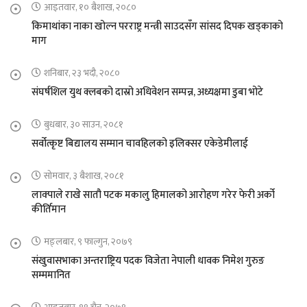
आइतवार, १० बैशाख, २०८०
किमाथांका नाका खोल्न परराष्ट्र मन्त्री साउदसँग सांसद दिपक खड्काको
माग
शनिबार, २३ भदौ, २०८०
संघर्षशिल युथ क्लबको दास्रो अधिवेशन सम्पन्न, अध्यक्षमा डुबा भोटे
बुधबार, ३० साउन, २०८१
सर्वोत्कृष्ट बिद्यालय सम्मान चावहिलको इलिक्सर एकेडेमीलाई
सोमवार, ३ बैशाख, २०८१
लाक्पाले राखे सातौ पटक मकालु हिमालको आरोहण गरेर फेरी अर्को
कीर्तिमान
मङ्लबार, ९ फाल्गुन, २०७९
संखुवासभाका अन्तराष्ट्रिय पदक विजेता नेपाली धावक निमेश गुरुङ
सम्ममानित