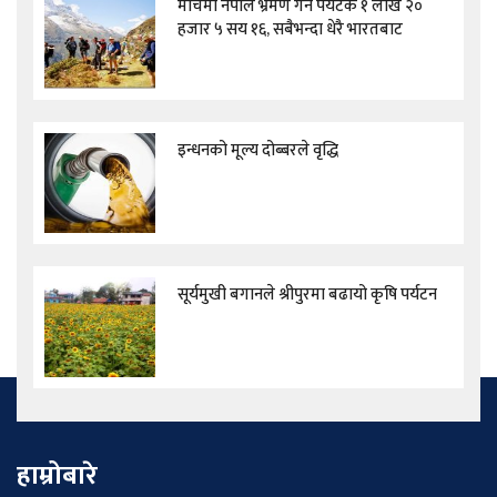
मार्चमा नेपाल भ्रमण गर्ने पर्यटक १ लाख २०
हजार ५ सय १६, सबैभन्दा धेरै भारतबाट
इन्धनको मूल्य दोब्बरले वृद्धि
सूर्यमुखी बगानले श्रीपुरमा बढायो कृषि पर्यटन
हाम्रोबारे