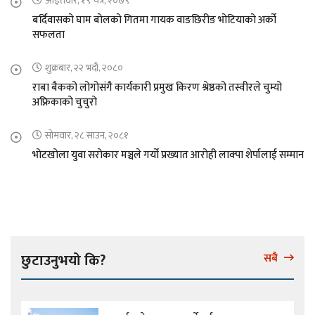
आइतवार, १९ चैत्र, २०७९
बर्दिवासको घाम बोलको गितमा गायक वाङछिरीङ भोटियाको अर्को
सफलता
शुक्रबार, २२ भदौ, २०८०
राबा बैकको लोगोसंगै कार्यकारी प्रमुख किरण श्रेष्ठको तस्वीरले चुम्यो
अफ्रिकाको चुचुरो
सोमवार, २८ साउन, २०८१
भोटखोला युवा सरोकार मञ्चले गर्यो प्रख्यात आरोही लाक्पा शेर्पालाई सम्मान
छुटाउनुभयो कि?
सबै