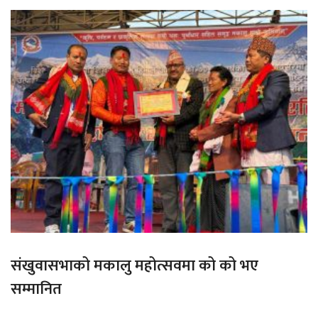
संखुवासभाको मकालु महोत्सवमा को को भए
सम्मानित