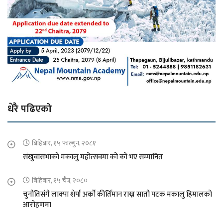
धेरै पढिएको
बिहिबार, १५ फाल्गुन, २०८१
संखुवासभाको मकालु महोत्सवमा को को भए सम्मानित
बिहिबार, १५ चैत्र, २०८०
चुनौतिसंगै लाक्पा शेर्पा अर्को कीर्तिमान राख्न सातौ पटक मकालु हिमालको
आरोहणमा