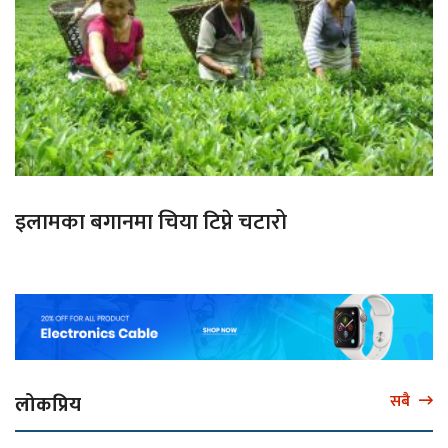
इलामका बगानमा चिया टिप्ने चटारो
लोकप्रिय
सबै