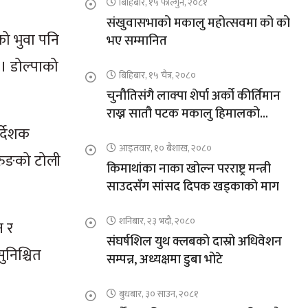
बिहिबार, १५ फाल्गुन, २०८१
संखुवासभाको मकालु महोत्सवमा को को
को भुवा पनि
भए सम्मानित
 । डोल्पाको
बिहिबार, १५ चैत्र, २०८०
चुनौतिसंगै लाक्पा शेर्पा अर्को कीर्तिमान
राख्न सातौ पटक मकालु हिमालको
आरोहणमा
र्देशक
आइतवार, १० बैशाख, २०८०
ुरुङको टोली
किमाथांका नाका खोल्न परराष्ट्र मन्त्री
साउदसँग सांसद दिपक खड्काको माग
शनिबार, २३ भदौ, २०८०
न र
संघर्षशिल युथ क्लबको दास्रो अधिवेशन
ुनिश्चित
सम्पन्न, अध्यक्षमा डुबा भोटे
बुधबार, ३० साउन, २०८१