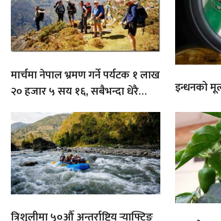
मार्चमा नेपाल भ्रमण गर्ने पर्यटक १ लाख
इन्धनको मूल्
२० हजार ५ सय १६, सबैभन्दा धेरै
भारतबाट
त्रिशुलीमा ५०औँ अन्तर्राष्ट्रिय र्‍याफ्टिङ