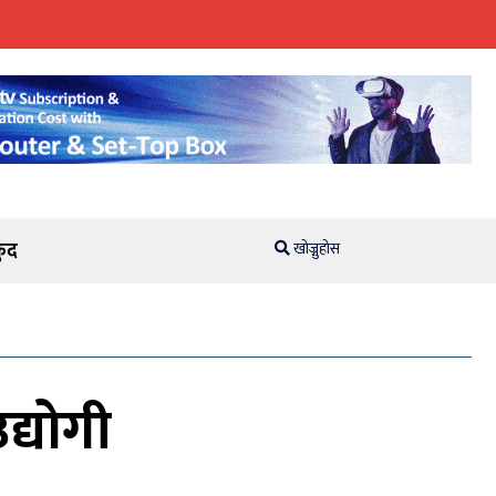
ुद
खोज्नुहोस
द्योगी