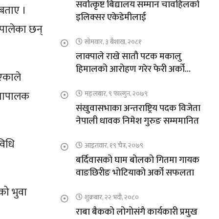
सर्वोत्कृष्ट बिद्यालय सम्मान चावहिलको
 बताए ।
इलिक्सर एकेडेमीलाई
 पालेका छन्
सोमवार, ३ बैशाख, २०८१
लाक्पाले राखे सातौ पटक मकालु
हिमालको आरोहण गरेर फेरी अर्को
भएकाले
कीर्तिमान
ग्रापालक
मङ्लबार, ९ फाल्गुन, २०७९
संखुवासभाका अन्तराष्ट्रिय पदक विजेता
नेपाली धावक निमेश गुरुङ सम्ममानित
विधि
आइतवार, १९ चैत्र, २०७९
बर्दिवासको घाम बोलको गितमा गायक
वाङछिरीङ भोटियाको अर्को सफलता
को भुवा
शुक्रबार, २२ भदौ, २०८०
राबा बैकको लोगोसंगै कार्यकारी प्रमुख