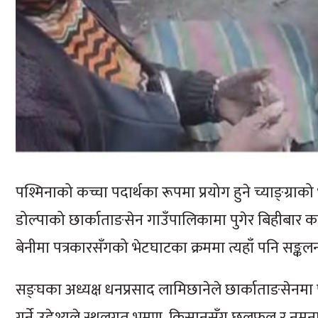
पश्मिनाको कच्चा पदार्थका रूपमा प्रयोग हुने च्याङ्ग्र
डोल्पाको छार्काताङसेन गाउँपालिकामा पुगेर बिहीबार का
बेनीमा पत्रकारसँगको भेटघाटका क्रममा त्यहाँ पनि सङ्कलन
सङ्घका अध्यक्ष धनप्रसाद लामिछानेले छार्काताङसेनमा प
गर्ने उद्देश्यले स्थलगत भ्रमण, किसानसँग छलफल र नम