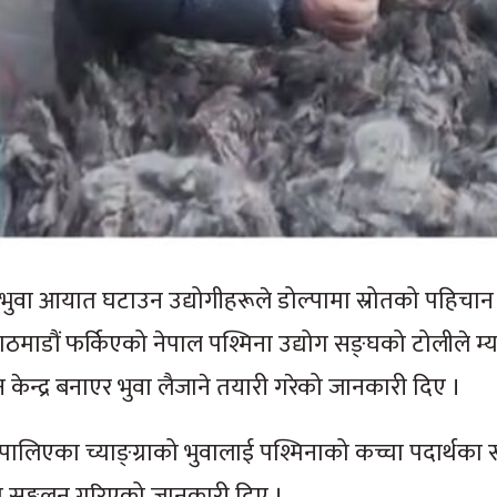
ाको भुवा आयात घटाउन उद्योगीहरूले डोल्पामा स्रोतको पहिचान
ठमाडौं फर्किएको नेपाल पश्मिना उद्योग सङ्घको टोलीले म्य
 केन्द्र बनाएर भुवा लैजाने तयारी गरेको जानकारी दिए ।
ालिएका च्याङ्ग्राको भुवालाई पश्मिनाको कच्चा पदार्थका र
ूना सङ्कलन गरिएको जानकारी दिए ।