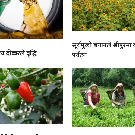
सूर्यमुखी बगानले श्रीपुरमा
य दोब्बरले वृद्धि
पर्यटन