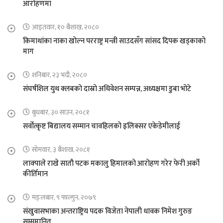
आरोहणमा
आइतवार, १० बैशाख, २०८०
किमाथांका नाका खोल्न परराष्ट्र मन्त्री साउदसँग सांसद दिपक खड्काको
माग
शनिबार, २३ भदौ, २०८०
संघर्षशिल युथ क्लबको दास्रो अधिवेशन सम्पन्न, अध्यक्षमा डुबा भोटे
बुधबार, ३० साउन, २०८१
सर्वोत्कृष्ट बिद्यालय सम्मान चावहिलको इलिक्सर एकेडेमीलाई
सोमवार, ३ बैशाख, २०८१
लाक्पाले राखे सातौ पटक मकालु हिमालको आरोहण गरेर फेरी अर्को
कीर्तिमान
मङ्लबार, ९ फाल्गुन, २०७९
संखुवासभाका अन्तराष्ट्रिय पदक विजेता नेपाली धावक निमेश गुरुङ
सम्ममानित