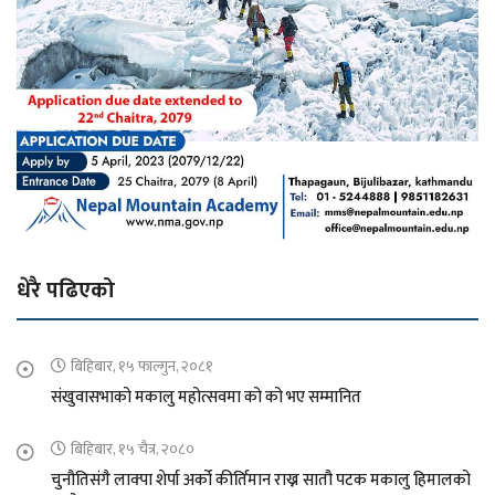
धेरै पढिएको
बिहिबार, १५ फाल्गुन, २०८१
संखुवासभाको मकालु महोत्सवमा को को भए सम्मानित
बिहिबार, १५ चैत्र, २०८०
चुनौतिसंगै लाक्पा शेर्पा अर्को कीर्तिमान राख्न सातौ पटक मकालु हिमालको