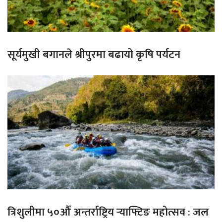
सूर्यमुखी बगानले श्रीपुरमा बढायो कृषि पर्यटन
त्रिशुलीमा ५०औँ अन्तर्राष्ट्रिय र्‍याफ्टिङ महोत्सव : जल