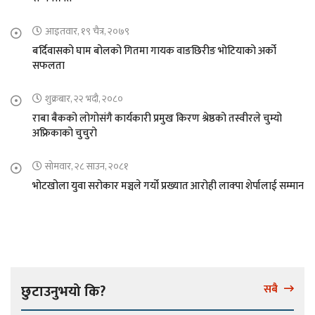
आइतवार, १९ चैत्र, २०७९
बर्दिवासको घाम बोलको गितमा गायक वाङछिरीङ भोटियाको अर्को
सफलता
शुक्रबार, २२ भदौ, २०८०
राबा बैकको लोगोसंगै कार्यकारी प्रमुख किरण श्रेष्ठको तस्वीरले चुम्यो
अफ्रिकाको चुचुरो
सोमवार, २८ साउन, २०८१
भोटखोला युवा सरोकार मञ्चले गर्यो प्रख्यात आरोही लाक्पा शेर्पालाई सम्मान
छुटाउनुभयो कि?
सबै