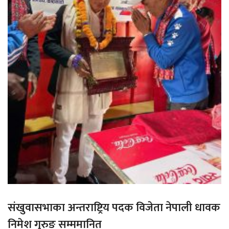
संखुवासभाका अन्तराष्ट्रिय पदक विजेता नेपाली धावक
निमेश गुरुङ सम्ममानित