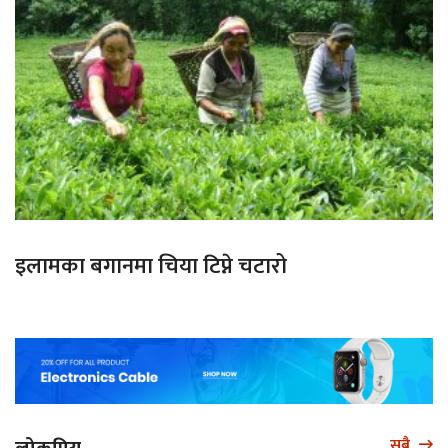
इलामका बगानमा चिया टिप्ने चटारो
सबै