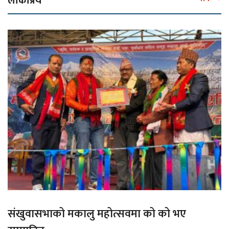
लोकप्रिय
संखुवासभाको मकालु महोत्सवमा को को भए