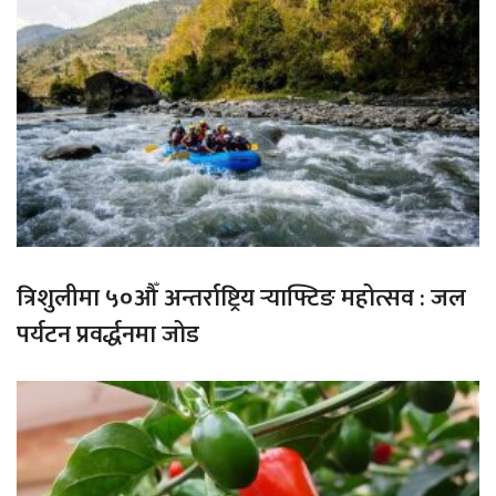
त्रिशुलीमा ५०औँ अन्तर्राष्ट्रिय र्‍याफ्टिङ महोत्सव : जल
पर्यटन प्रवर्द्धनमा जोड