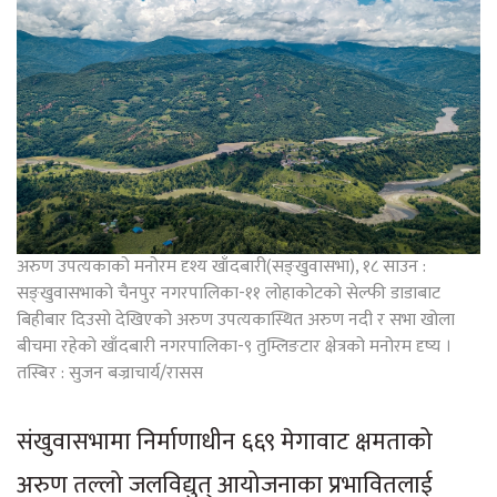
अरुण उपत्यकाको मनोरम दृश्य खाँदबारी(सङ्खुवासभा), १८ साउन :
सङ्खुवासभाको चैनपुर नगरपालिका-११ लोहाकोटको सेल्फी डाडाबाट
बिहीबार दिउसो देखिएको अरुण उपत्यकास्थित अरुण नदी र सभा खोला
बीचमा रहेको खाँदबारी नगरपालिका-९ तुम्लिङटार क्षेत्रको मनोरम दृष्य ।
तस्बिर : सुजन बज्राचार्य/रासस
संखुवासभामा निर्माणाधीन ६६९ मेगावाट क्षमताको
अरुण तल्लो जलविद्युत् आयोजनाका प्रभावितलाई