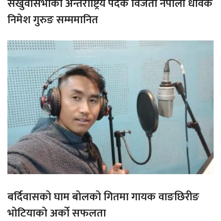
संखुवासभाका अन्तराष्ट्रिय पदक विजेता नेपाली धावक
निमेश गुरुङ सम्ममानित
बर्दिवासको घाम बोलको गितमा गायक वाङछिरीङ
भोटियाको अर्को सफलता