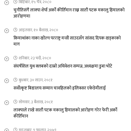
बिहिबार, १५ चैत्र, २०८०
चुनौतिसंगै लाक्पा शेर्पा अर्को कीर्तिमान राख्न सातौ पटक मकालु हिमालको
आरोहणमा
आइतवार, १० बैशाख, २०८०
किमाथांका नाका खोल्न परराष्ट्र मन्त्री साउदसँग सांसद दिपक खड्काको
माग
शनिबार, २३ भदौ, २०८०
संघर्षशिल युथ क्लबको दास्रो अधिवेशन सम्पन्न, अध्यक्षमा डुबा भोटे
बुधबार, ३० साउन, २०८१
सर्वोत्कृष्ट बिद्यालय सम्मान चावहिलको इलिक्सर एकेडेमीलाई
सोमवार, ३ बैशाख, २०८१
लाक्पाले राखे सातौ पटक मकालु हिमालको आरोहण गरेर फेरी अर्को
कीर्तिमान
मङ्लबार, ९ फाल्गुन, २०७९