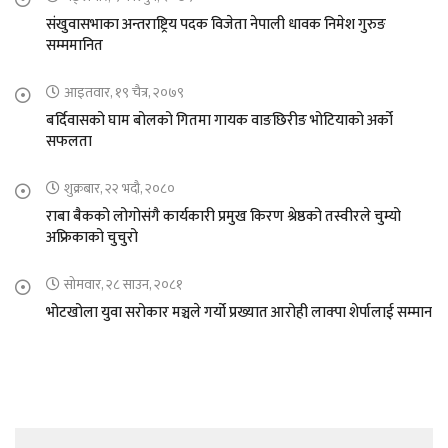
संखुवासभाका अन्तराष्ट्रिय पदक विजेता नेपाली धावक निमेश गुरुङ
सम्ममानित
आइतवार, १९ चैत्र, २०७९
बर्दिवासको घाम बोलको गितमा गायक वाङछिरीङ भोटियाको अर्को
सफलता
शुक्रबार, २२ भदौ, २०८०
राबा बैकको लोगोसंगै कार्यकारी प्रमुख किरण श्रेष्ठको तस्वीरले चुम्यो
अफ्रिकाको चुचुरो
सोमवार, २८ साउन, २०८१
भोटखोला युवा सरोकार मञ्चले गर्यो प्रख्यात आरोही लाक्पा शेर्पालाई सम्मान