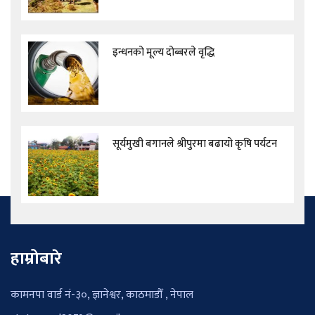
इन्धनको मूल्य दोब्बरले वृद्धि
सूर्यमुखी बगानले श्रीपुरमा बढायो कृषि पर्यटन
हाम्रोबारे
कामनपा वार्ड नं-३०, ज्ञानेश्वर, काठमाडौँ , नेपाल