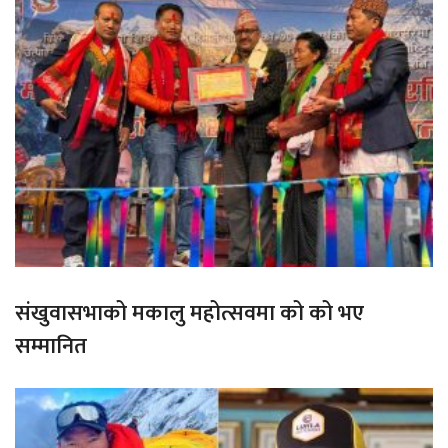
संखुवासभाको मकालु महोत्सवमा को को भए
सम्मानित