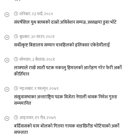
शनिबार, २३ भदौ, २०८०
संघर्षशिल युथ क्लबको दास्रो अधिवेशन सम्पन्न, अध्यक्षमा डुबा भोटे
बुधबार, ३० साउन, २०८१
सर्वोत्कृष्ट बिद्यालय सम्मान चावहिलको इलिक्सर एकेडेमीलाई
सोमवार, ३ बैशाख, २०८१
लाक्पाले राखे सातौ पटक मकालु हिमालको आरोहण गरेर फेरी अर्को
कीर्तिमान
मङ्लबार, ९ फाल्गुन, २०७९
संखुवासभाका अन्तराष्ट्रिय पदक विजेता नेपाली धावक निमेश गुरुङ
सम्ममानित
आइतवार, १९ चैत्र, २०७९
बर्दिवासको घाम बोलको गितमा गायक वाङछिरीङ भोटियाको अर्को
सफलता