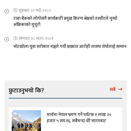
शुक्रबार, २२ भदौ, २०८०
राबा बैकको लोगोसंगै कार्यकारी प्रमुख किरण श्रेष्ठको तस्वीरले चुम्यो
अफ्रिकाको चुचुरो
सोमवार, २८ साउन, २०८१
भोटखोला युवा सरोकार मञ्चले गर्यो प्रख्यात आरोही लाक्पा शेर्पालाई सम्मान
छुटाउनुभयो कि?
सबै
मार्चमा नेपाल भ्रमण गर्ने पर्यटक १ लाख २०
हजार ५ सय १६, सबैभन्दा धेरै भारतबाट