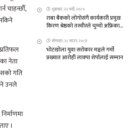
न चाहन्छौँ,
शुक्रबार, २२ भदौ, २०८०
राबा बैकको लोगोसंगै कार्यकारी प्रमुख
 सकिने
किरण श्रेष्ठको तस्वीरले चुम्यो अफ्रिकाको
चुचुरो
सोमवार, २८ साउन, २०८१
प्रतिफल
भोटखोला युवा सरोकार मञ्चले गर्यो
प्रख्यात आरोही लाक्पा शेर्पालाई सम्मान
का नेता
िकासको गति
ने उनले
 निर्माणमा
बताए ।