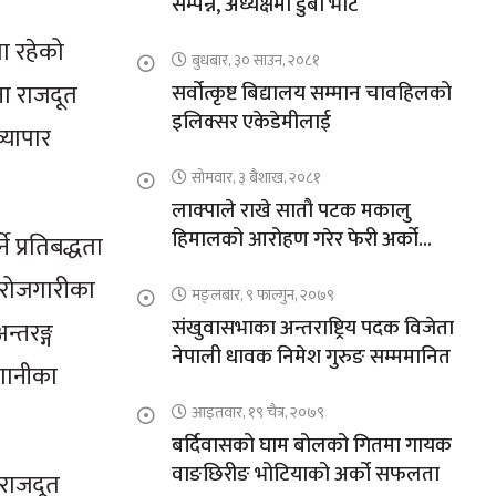
सम्पन्न, अध्यक्षमा डुबा भोटे
मा रहेको
बुधबार, ३० साउन, २०८१
ना राजदूत
सर्वोत्कृष्ट बिद्यालय सम्मान चावहिलको
इलिक्सर एकेडेमीलाई
व्यापार
सोमवार, ३ बैशाख, २०८१
लाक्पाले राखे सातौ पटक मकालु
हिमालको आरोहण गरेर फेरी अर्को
े प्रतिबद्धता
कीर्तिमान
ाई रोजगारीका
मङ्लबार, ९ फाल्गुन, २०७९
संखुवासभाका अन्तराष्ट्रिय पदक विजेता
न्तरङ्ग
नेपाली धावक निमेश गुरुङ सम्ममानित
गानीका
आइतवार, १९ चैत्र, २०७९
बर्दिवासको घाम बोलको गितमा गायक
वाङछिरीङ भोटियाको अर्को सफलता
 राजदूत