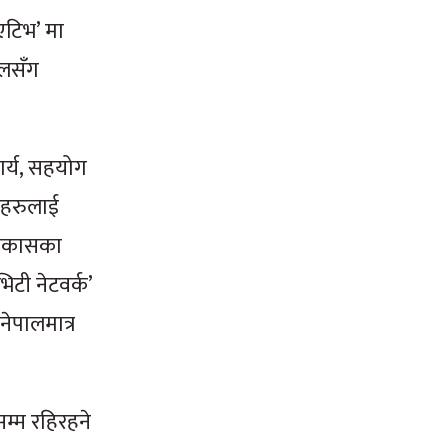
िएटिभ’ मा
ालसँग
र्य, सहयोग
ारहरुलाई
ो विकासका
भिटी नेटवर्क’
नेपालमात्र
म्म रहिरहने