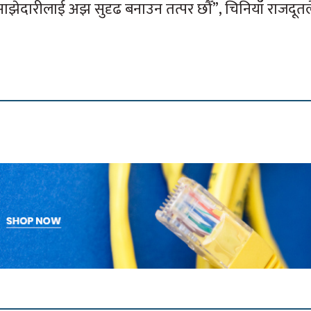
ाझेदारीलाई अझ सुदृढ बनाउन तत्पर छौँ”, चिनियाँ राजदूतल