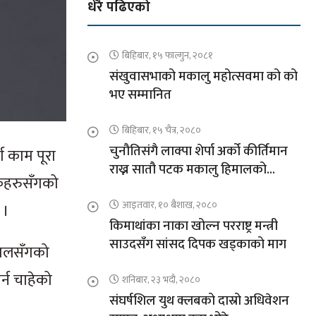
धेरै पढिएको
बिहिबार, १५ फाल्गुन, २०८१
संखुवासभाको मकालु महोत्सवमा को को
भए सम्मानित
बिहिबार, १५ चैत्र, २०८०
चुनौतिसंगै लाक्पा शेर्पा अर्को कीर्तिमान
ण काम पूरा
राख्न सातौ पटक मकालु हिमालको
दकहरुसँगको
आरोहणमा
आइतवार, १० बैशाख, २०८०
 ।
किमाथांका नाका खोल्न परराष्ट्र मन्त्री
साउदसँग सांसद दिपक खड्काको माग
ेपालसँगको
्न चाहेको
शनिबार, २३ भदौ, २०८०
संघर्षशिल युथ क्लबको दास्रो अधिवेशन