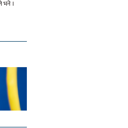
े भने ।