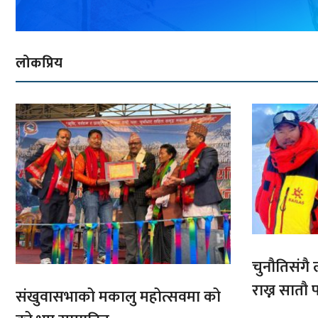
लोकप्रिय
चुनौतिसंगै ल
राख्न सात
संखुवासभाको मकालु महोत्सवमा को
आरोहणमा