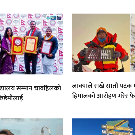
माग
लाक्पाले राखे सातौ पटक
ट बिद्यालय सम्मान चावहिलको
हिमालको आरोहण गरेर फेर
केडेमीलाई
कीर्तिमान