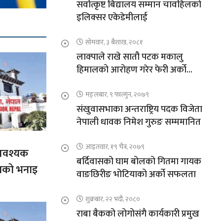
सर्वोत्कृष्ट बिद्यालय सम्मान चावहिलको
इलिक्सर एकेडेमीलाई
सोमवार, ३ बैशाख, २०८१
लाक्पाले राखे सातौ पटक मकालु
हिमालको आरोहण गरेर फेरी अर्को
कीर्तिमान
मङ्लबार, ९ फाल्गुन, २०७९
संखुवासभाका अन्तराष्ट्रिय पदक विजेता
नेपाली धावक निमेश गुरुङ सम्ममानित
आइतवार, १९ चैत्र, २०७९
आवश्यक
बर्दिवासको घाम बोलको गितमा गायक
गको भनाइ
वाङछिरीङ भोटियाको अर्को सफलता
शुक्रबार, २२ भदौ, २०८०
राबा बैकको लोगोसंगै कार्यकारी प्रमुख