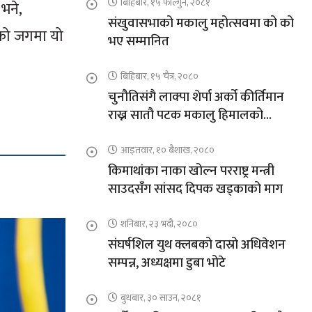
बिहिबार, १५ फाल्गुन, २०८१
भने,
संखुवासभाको मकालु महोत्सवमा को को
तिको जगमा यो
भए सम्मानित
बिहिबार, १५ चैत्र, २०८०
चुनौतिसंगै लाक्पा शेर्पा अर्को कीर्तिमान
राख्न सातौ पटक मकालु हिमालको
आरोहणमा
आइतवार, १० बैशाख, २०८०
किमाथांका नाका खोल्न परराष्ट्र मन्त्री
साउदसँग सांसद दिपक खड्काको माग
शनिबार, २३ भदौ, २०८०
संघर्षशिल युथ क्लबको दास्रो अधिवेशन
सम्पन्न, अध्यक्षमा डुबा भोटे
बुधबार, ३० साउन, २०८१