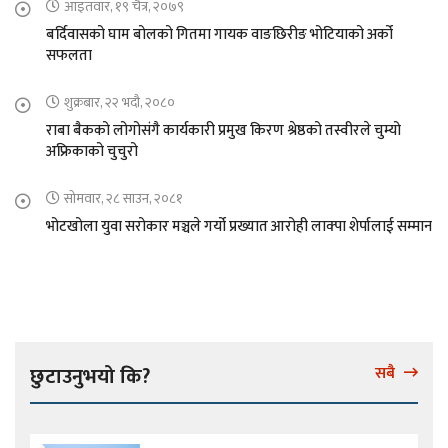
आइतवार, १९ चैत्र, २०७९
बर्दिवासको घाम बोलको गितमा गायक वाङछिरीङ भोटियाको अर्को
सफलता
शुक्रबार, २२ भदौ, २०८०
राबा बैकको लोगोसंगै कार्यकारी प्रमुख किरण श्रेष्ठको तस्वीरले चुम्यो
अफ्रिकाको चुचुरो
सोमवार, २८ साउन, २०८१
भोटखोला युवा सरोकार मञ्चले गर्यो प्रख्यात आरोही लाक्पा शेर्पालाई सम्मान
छुटाउनुभयो कि?
सबै