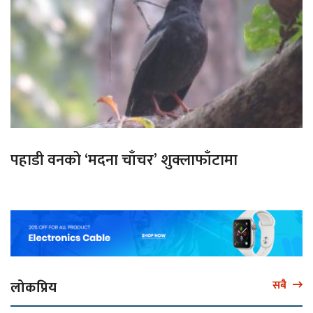
पहाडी वनको ‘मदना चाँचर’ शुक्लाफाँटामा
लोकप्रिय
सबै