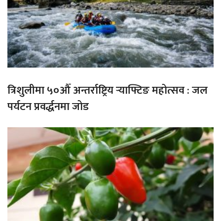
त्रिशुलीमा ५०औँ अन्तर्राष्ट्रिय र्‍याफ्टिङ महोत्सव : जल
पर्यटन प्रवर्द्धनमा जोड