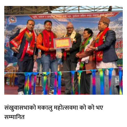
संखुवासभाको मकालु महोत्सवमा को को भए
सम्मानित