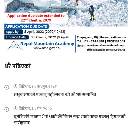
धेरै पढिएको
बिहिबार, १५ फाल्गुन, २०८१
संखुवासभाको मकालु महोत्सवमा को को भए सम्मानित
बिहिबार, १५ चैत्र, २०८०
चुनौतिसंगै लाक्पा शेर्पा अर्को कीर्तिमान राख्न सातौ पटक मकालु हिमालको
आरोहणमा