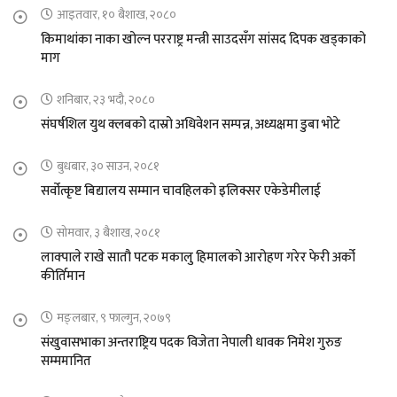
आइतवार, १० बैशाख, २०८०
किमाथांका नाका खोल्न परराष्ट्र मन्त्री साउदसँग सांसद दिपक खड्काको
माग
शनिबार, २३ भदौ, २०८०
संघर्षशिल युथ क्लबको दास्रो अधिवेशन सम्पन्न, अध्यक्षमा डुबा भोटे
बुधबार, ३० साउन, २०८१
सर्वोत्कृष्ट बिद्यालय सम्मान चावहिलको इलिक्सर एकेडेमीलाई
सोमवार, ३ बैशाख, २०८१
लाक्पाले राखे सातौ पटक मकालु हिमालको आरोहण गरेर फेरी अर्को
कीर्तिमान
मङ्लबार, ९ फाल्गुन, २०७९
संखुवासभाका अन्तराष्ट्रिय पदक विजेता नेपाली धावक निमेश गुरुङ
सम्ममानित