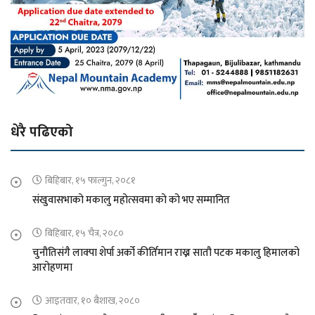
धेरै पढिएको
बिहिबार, १५ फाल्गुन, २०८१
संखुवासभाको मकालु महोत्सवमा को को भए सम्मानित
बिहिबार, १५ चैत्र, २०८०
चुनौतिसंगै लाक्पा शेर्पा अर्को कीर्तिमान राख्न सातौ पटक मकालु हिमालको
आरोहणमा
आइतवार, १० बैशाख, २०८०