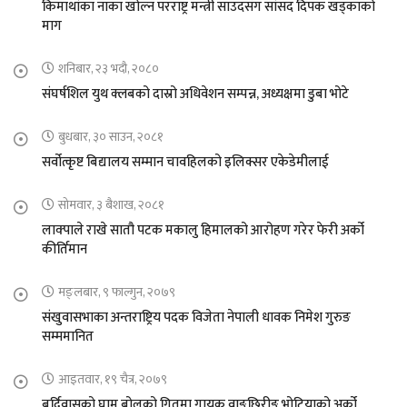
किमाथांका नाका खोल्न परराष्ट्र मन्त्री साउदसँग सांसद दिपक खड्काको
माग
शनिबार, २३ भदौ, २०८०
संघर्षशिल युथ क्लबको दास्रो अधिवेशन सम्पन्न, अध्यक्षमा डुबा भोटे
बुधबार, ३० साउन, २०८१
सर्वोत्कृष्ट बिद्यालय सम्मान चावहिलको इलिक्सर एकेडेमीलाई
सोमवार, ३ बैशाख, २०८१
लाक्पाले राखे सातौ पटक मकालु हिमालको आरोहण गरेर फेरी अर्को
कीर्तिमान
मङ्लबार, ९ फाल्गुन, २०७९
संखुवासभाका अन्तराष्ट्रिय पदक विजेता नेपाली धावक निमेश गुरुङ
सम्ममानित
आइतवार, १९ चैत्र, २०७९
बर्दिवासको घाम बोलको गितमा गायक वाङछिरीङ भोटियाको अर्को