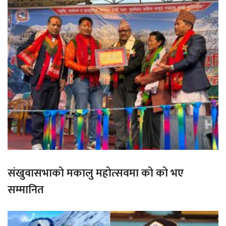
संखुवासभाको मकालु महोत्सवमा को को भए
सम्मानित