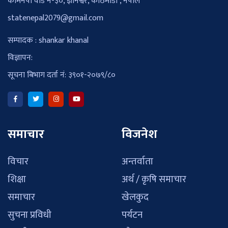
कामनपा वार्ड नं-३०, ज्ञानेश्वर, काठमाडौँ , नेपाल
statenepal2079@gmail.com
सम्पादक : shankar khanal
विज्ञापन:
सूचना बिभाग दर्ता नं: ३९०१-२०७९/८०
समाचार
विजनेश
विचार
अन्तर्वाता
शिक्षा
अर्थ / कृषि समाचार
समाचार
खेलकुद
सुचना प्रविधी
पर्यटन