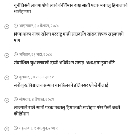
चुनौतिसंगै लाक्पा शेर्पा अर्को कीर्तिमान राख्न सातौ पटक मकालु हिमालको
आरोहणमा
आइतवार, १० बैशाख, २०८०
किमाथांका नाका खोल्न परराष्ट्र मन्त्री साउदसँग सांसद दिपक खड्काको
माग
शनिबार, २३ भदौ, २०८०
संघर्षशिल युथ क्लबको दास्रो अधिवेशन सम्पन्न, अध्यक्षमा डुबा भोटे
बुधबार, ३० साउन, २०८१
सर्वोत्कृष्ट बिद्यालय सम्मान चावहिलको इलिक्सर एकेडेमीलाई
सोमवार, ३ बैशाख, २०८१
लाक्पाले राखे सातौ पटक मकालु हिमालको आरोहण गरेर फेरी अर्को
कीर्तिमान
मङ्लबार, ९ फाल्गुन, २०७९