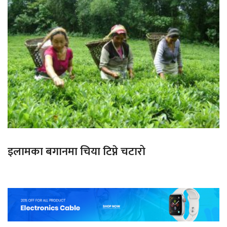
इलामका बगानमा चिया टिप्ने चटारो