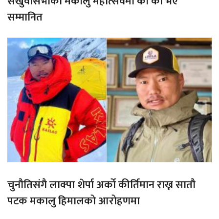
संखुवासभाको मकालु महोत्सवमा को को भए
सम्मानित
चुनौतिसंगै लाक्पा शेर्पा अर्को कीर्तिमान राख्न सातौ
पटक मकालु हिमालको आरोहणमा