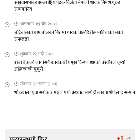
संखुवासभाका अन्तराष्ट्रिय पदक विजेता नेपाली धावक निमेश गुरुङ
सम्ममानित
आइतवार, १९ चैत्र, २०७९
बर्दिवासको घाम बोलको गितमा गायक वाङछिरीङ भोटियाको अर्को
सफलता
शुक्रबार, २२ भदौ, २०८०
राबा बैकको लोगोसंगै कार्यकारी प्रमुख किरण श्रेष्ठको तस्वीरले चुम्यो
अफ्रिकाको चुचुरो
सोमवार, २८ साउन, २०८१
भोटखोला युवा सरोकार मञ्चले गर्यो प्रख्यात आरोही लाक्पा शेर्पालाई सम्मान
छुटाउनुभयो कि?
सबै