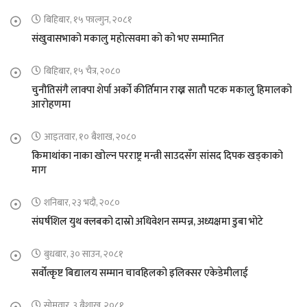
बिहिबार, १५ फाल्गुन, २०८१
संखुवासभाको मकालु महोत्सवमा को को भए सम्मानित
बिहिबार, १५ चैत्र, २०८०
चुनौतिसंगै लाक्पा शेर्पा अर्को कीर्तिमान राख्न सातौ पटक मकालु हिमालको
आरोहणमा
आइतवार, १० बैशाख, २०८०
किमाथांका नाका खोल्न परराष्ट्र मन्त्री साउदसँग सांसद दिपक खड्काको
माग
शनिबार, २३ भदौ, २०८०
संघर्षशिल युथ क्लबको दास्रो अधिवेशन सम्पन्न, अध्यक्षमा डुबा भोटे
बुधबार, ३० साउन, २०८१
सर्वोत्कृष्ट बिद्यालय सम्मान चावहिलको इलिक्सर एकेडेमीलाई
सोमवार, ३ बैशाख, २०८१