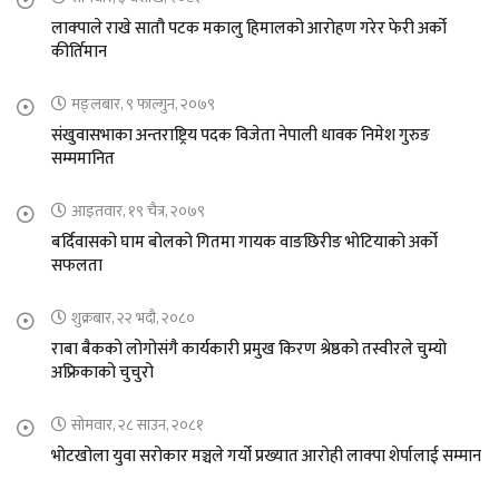
लाक्पाले राखे सातौ पटक मकालु हिमालको आरोहण गरेर फेरी अर्को
कीर्तिमान
मङ्लबार, ९ फाल्गुन, २०७९
संखुवासभाका अन्तराष्ट्रिय पदक विजेता नेपाली धावक निमेश गुरुङ
सम्ममानित
आइतवार, १९ चैत्र, २०७९
बर्दिवासको घाम बोलको गितमा गायक वाङछिरीङ भोटियाको अर्को
सफलता
शुक्रबार, २२ भदौ, २०८०
राबा बैकको लोगोसंगै कार्यकारी प्रमुख किरण श्रेष्ठको तस्वीरले चुम्यो
अफ्रिकाको चुचुरो
सोमवार, २८ साउन, २०८१
भोटखोला युवा सरोकार मञ्चले गर्यो प्रख्यात आरोही लाक्पा शेर्पालाई सम्मान