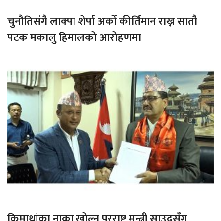
चुनौतिसंगै लाक्पा शेर्पा अर्को कीर्तिमान राख्न सातौ
पटक मकालु हिमालको आरोहणमा
किमाथांका नाका खोल्न परराष्ट्र मन्त्री साउदसँग