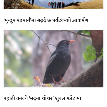
‘मुन्दुम पदमार्ग’मा बढ्दै छ पर्यटकको आकर्षण
पहाडी वनको ‘मदना चाँचर’ शुक्लाफाँटामा