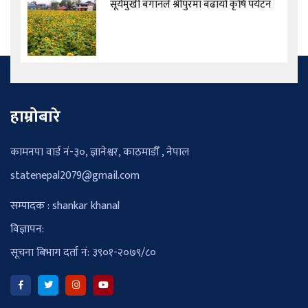
सूर्यमुखी बगानले श्रीपुरमा बढायो कृषि पर्यटन
हाम्रोबारे
कामनपा वार्ड नं-३०, ज्ञानेश्वर, काठमाडौँ , नेपाल
statenepal2079@gmail.com
सम्पादक : shankar khanal
विज्ञापन:
सूचना बिभाग दर्ता नं: ३९०१-२०७९/८०