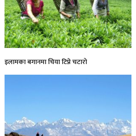
इलामका बगानमा चिया टिप्ने चटारो