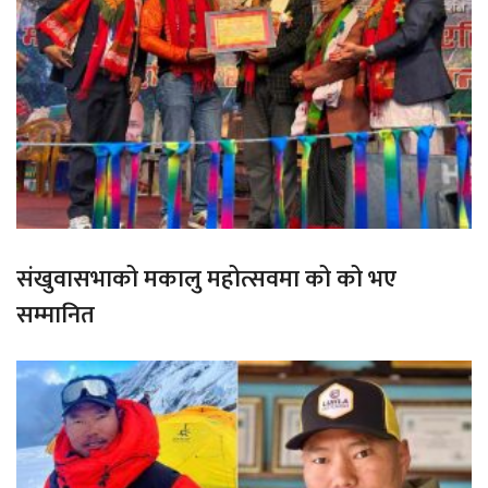
संखुवासभाको मकालु महोत्सवमा को को भए
सम्मानित