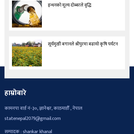
इन्धनको मूल्य दोब्बरले वृद्धि
सूर्यमुखी बगानले श्रीपुरमा बढायो कृषि पर्यटन
हाम्रोबारे
कामनपा वार्ड नं-३०, ज्ञानेश्वर, काठमाडौँ , नेपाल
statenepal2079@gmail.com
सम्पादक : shankar khanal