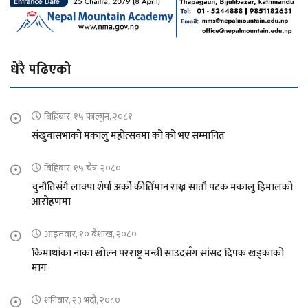
धेरै पढिएको
बिहिबार, १५ फाल्गुन, २०८१
संखुवासभाको मकालु महोत्सवमा को को भए सम्मानित
बिहिबार, १५ चैत्र, २०८०
चुनौतिसंगै लाक्पा शेर्पा अर्को कीर्तिमान राख्न सातौ पटक मकालु हिमालको
आरोहणमा
आइतवार, १० बैशाख, २०८०
किमाथांका नाका खोल्न परराष्ट्र मन्त्री साउदसँग सांसद दिपक खड्काको
माग
शनिबार, २३ भदौ, २०८०