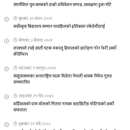
संघर्षशिल युथ क्लबको दास्रो अधिवेशन सम्पन्न, अध्यक्षमा डुबा भोटे
बुधबार, ३० साउन, २०८१
सर्वोत्कृष्ट बिद्यालय सम्मान चावहिलको इलिक्सर एकेडेमीलाई
सोमवार, ३ बैशाख, २०८१
लाक्पाले राखे सातौ पटक मकालु हिमालको आरोहण गरेर फेरी अर्को
कीर्तिमान
मङ्लबार, ९ फाल्गुन, २०७९
संखुवासभाका अन्तराष्ट्रिय पदक विजेता नेपाली धावक निमेश गुरुङ
सम्ममानित
आइतवार, १९ चैत्र, २०७९
बर्दिवासको घाम बोलको गितमा गायक वाङछिरीङ भोटियाको अर्को
सफलता
शुक्रबार, २२ भदौ, २०८०