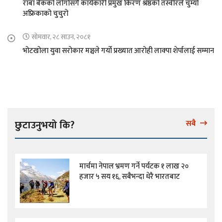
राबा बैकको लोगोसंगै कार्यकारी प्रमुख किरण श्रेष्ठको तस्वीरले चुम्यो
अफ्रिकाको चुचुरो
सोमवार, २८ साउन, २०८१
भोटखोला युवा सरोकार मञ्चले गर्यो प्रख्यात आरोही लाक्पा शेर्पालाई सम्मान
छुटाउनुभयो कि?
सबै
मार्चमा नेपाल भ्रमण गर्ने पर्यटक १ लाख २०
हजार ५ सय १६, सबैभन्दा धेरै भारतबाट