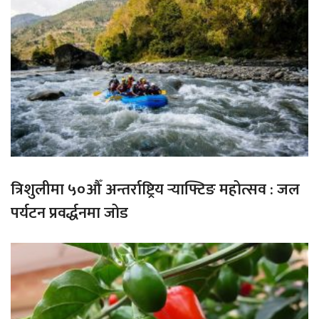
त्रिशुलीमा ५०औँ अन्तर्राष्ट्रिय र्‍याफ्टिङ महोत्सव : जल
पर्यटन प्रवर्द्धनमा जोड