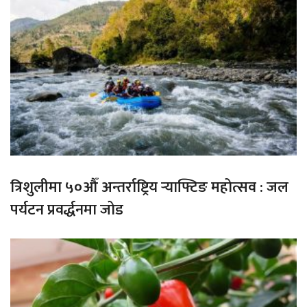
त्रिशुलीमा ५०औँ अन्तर्राष्ट्रिय र्‍याफ्टिङ महोत्सव : जल
पर्यटन प्रवर्द्धनमा जोड