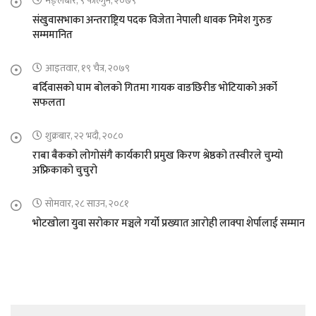
मङ्लबार, ९ फाल्गुन, २०७९
संखुवासभाका अन्तराष्ट्रिय पदक विजेता नेपाली धावक निमेश गुरुङ
सम्ममानित
आइतवार, १९ चैत्र, २०७९
बर्दिवासको घाम बोलको गितमा गायक वाङछिरीङ भोटियाको अर्को
सफलता
शुक्रबार, २२ भदौ, २०८०
राबा बैकको लोगोसंगै कार्यकारी प्रमुख किरण श्रेष्ठको तस्वीरले चुम्यो
अफ्रिकाको चुचुरो
सोमवार, २८ साउन, २०८१
भोटखोला युवा सरोकार मञ्चले गर्यो प्रख्यात आरोही लाक्पा शेर्पालाई सम्मान