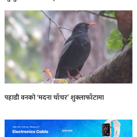
पहाडी वनको ‘मदना चाँचर’ शुक्लाफाँटामा