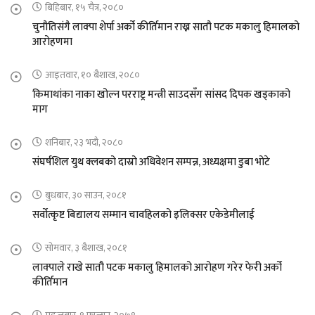
बिहिबार, १५ चैत्र, २०८०
चुनौतिसंगै लाक्पा शेर्पा अर्को कीर्तिमान राख्न सातौ पटक मकालु हिमालको
आरोहणमा
आइतवार, १० बैशाख, २०८०
किमाथांका नाका खोल्न परराष्ट्र मन्त्री साउदसँग सांसद दिपक खड्काको
माग
शनिबार, २३ भदौ, २०८०
संघर्षशिल युथ क्लबको दास्रो अधिवेशन सम्पन्न, अध्यक्षमा डुबा भोटे
बुधबार, ३० साउन, २०८१
सर्वोत्कृष्ट बिद्यालय सम्मान चावहिलको इलिक्सर एकेडेमीलाई
सोमवार, ३ बैशाख, २०८१
लाक्पाले राखे सातौ पटक मकालु हिमालको आरोहण गरेर फेरी अर्को
कीर्तिमान