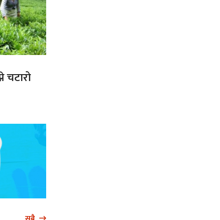
ने चटारो
सबै