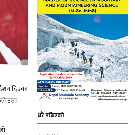
र्देशन दिएका
ले उक्त
धेरै पढिएको
ँडो