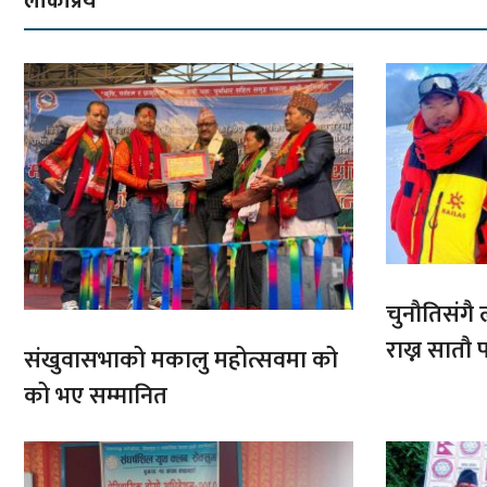
लोकप्रिय
चुनौतिसंगै ल
राख्न सात
संखुवासभाको मकालु महोत्सवमा को
आरोहणमा
को भए सम्मानित