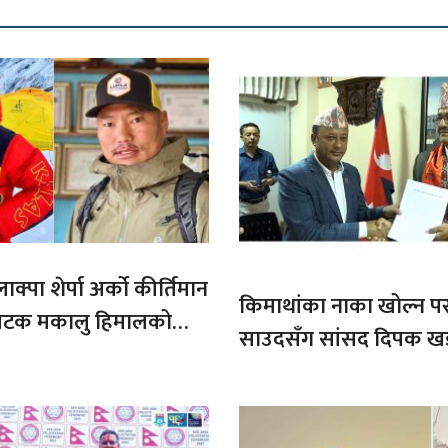
ाक्पा शेर्पा अर्को कीर्तिमान
किमाथांका नाका खोल्न परराष्
ौ पटक मकालु हिमालको
साउदसँग सांसद दिपक ख
माग