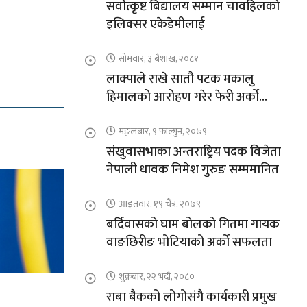
सर्वोत्कृष्ट बिद्यालय सम्मान चावहिलको
इलिक्सर एकेडेमीलाई
सोमवार, ३ बैशाख, २०८१
लाक्पाले राखे सातौ पटक मकालु
हिमालको आरोहण गरेर फेरी अर्को
कीर्तिमान
मङ्लबार, ९ फाल्गुन, २०७९
संखुवासभाका अन्तराष्ट्रिय पदक विजेता
नेपाली धावक निमेश गुरुङ सम्ममानित
आइतवार, १९ चैत्र, २०७९
बर्दिवासको घाम बोलको गितमा गायक
वाङछिरीङ भोटियाको अर्को सफलता
शुक्रबार, २२ भदौ, २०८०
राबा बैकको लोगोसंगै कार्यकारी प्रमुख