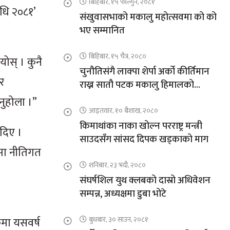
बिहिबार, १५ फाल्गुन, २०८१
िधि २०८१’
संखुवासभाको मकालु महोत्सवमा को को
भए सम्मानित
बिहिबार, १५ चैत्र, २०८०
योस् । कुनै
चुनौतिसंगै लाक्पा शेर्पा अर्को कीर्तिमान
िर
राख्न सातौ पटक मकालु हिमालको
आरोहणमा
िनुहोला ।”
आइतवार, १० बैशाख, २०८०
किमाथांका नाका खोल्न परराष्ट्र मन्त्री
दिए ।
साउदसँग सांसद दिपक खड्काको माग
कमा नीतिगत
शनिबार, २३ भदौ, २०८०
संघर्षशिल युथ क्लबको दास्रो अधिवेशन
सम्पन्न, अध्यक्षमा डुबा भोटे
कमा यसवर्ष
बुधबार, ३० साउन, २०८१