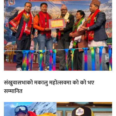
संखुवासभाको मकालु महोत्सवमा को को भए
सम्मानित