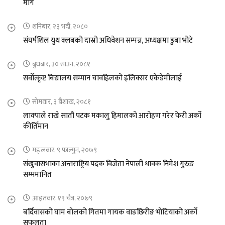
माग
शनिबार, २३ भदौ, २०८०
संघर्षशिल युथ क्लबको दास्रो अधिवेशन सम्पन्न, अध्यक्षमा डुबा भोटे
बुधबार, ३० साउन, २०८१
सर्वोत्कृष्ट बिद्यालय सम्मान चावहिलको इलिक्सर एकेडेमीलाई
सोमवार, ३ बैशाख, २०८१
लाक्पाले राखे सातौ पटक मकालु हिमालको आरोहण गरेर फेरी अर्को
कीर्तिमान
मङ्लबार, ९ फाल्गुन, २०७९
संखुवासभाका अन्तराष्ट्रिय पदक विजेता नेपाली धावक निमेश गुरुङ
सम्ममानित
आइतवार, १९ चैत्र, २०७९
बर्दिवासको घाम बोलको गितमा गायक वाङछिरीङ भोटियाको अर्को
सफलता