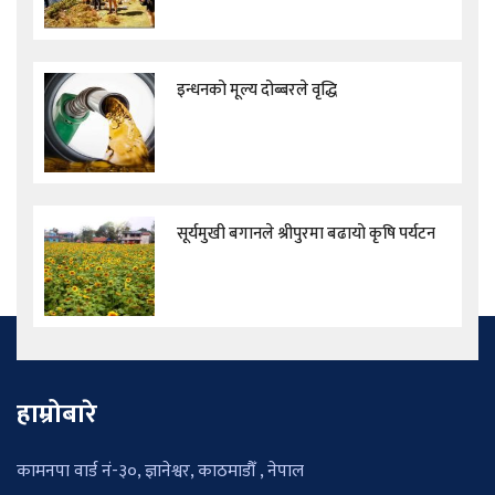
इन्धनको मूल्य दोब्बरले वृद्धि
सूर्यमुखी बगानले श्रीपुरमा बढायो कृषि पर्यटन
हाम्रोबारे
कामनपा वार्ड नं-३०, ज्ञानेश्वर, काठमाडौँ , नेपाल