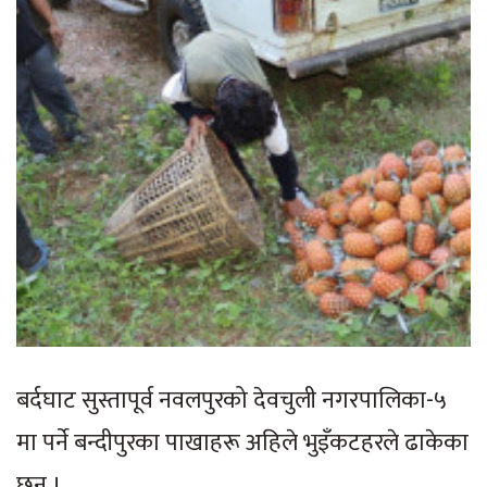
बर्दघाट सुस्तापूर्व नवलपुरको देवचुली नगरपालिका-५
मा पर्ने बन्दीपुरका पाखाहरू अहिले भुइँकटहरले ढाकेका
छन् ।