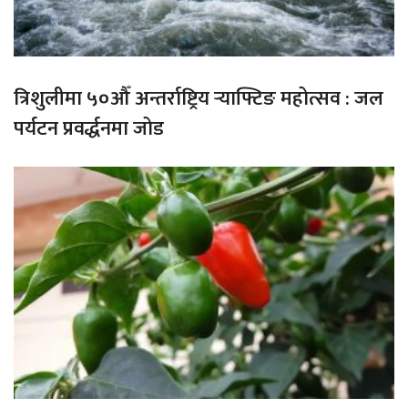
त्रिशुलीमा ५०औँ अन्तर्राष्ट्रिय र्‍याफ्टिङ महोत्सव : जल
पर्यटन प्रवर्द्धनमा जोड