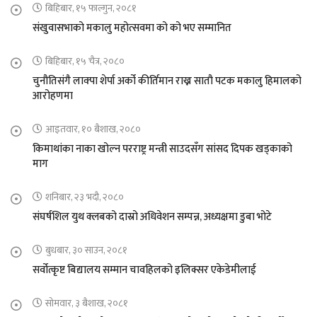
बिहिबार, १५ फाल्गुन, २०८१
संखुवासभाको मकालु महोत्सवमा को को भए सम्मानित
बिहिबार, १५ चैत्र, २०८०
चुनौतिसंगै लाक्पा शेर्पा अर्को कीर्तिमान राख्न सातौ पटक मकालु हिमालको
आरोहणमा
आइतवार, १० बैशाख, २०८०
किमाथांका नाका खोल्न परराष्ट्र मन्त्री साउदसँग सांसद दिपक खड्काको
माग
शनिबार, २३ भदौ, २०८०
संघर्षशिल युथ क्लबको दास्रो अधिवेशन सम्पन्न, अध्यक्षमा डुबा भोटे
बुधबार, ३० साउन, २०८१
सर्वोत्कृष्ट बिद्यालय सम्मान चावहिलको इलिक्सर एकेडेमीलाई
सोमवार, ३ बैशाख, २०८१