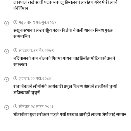
लाक्पाले राखे सातौ पटक मकालु हिमालको आरोहण गरेर फेरी अर्को
कीर्तिमान
मङ्लबार, ९ फाल्गुन, २०७९
संखुवासभाका अन्तराष्ट्रिय पदक विजेता नेपाली धावक निमेश गुरुङ
सम्ममानित
आइतवार, १९ चैत्र, २०७९
बर्दिवासको घाम बोलको गितमा गायक वाङछिरीङ भोटियाको अर्को
सफलता
शुक्रबार, २२ भदौ, २०८०
राबा बैकको लोगोसंगै कार्यकारी प्रमुख किरण श्रेष्ठको तस्वीरले चुम्यो
अफ्रिकाको चुचुरो
सोमवार, २८ साउन, २०८१
भोटखोला युवा सरोकार मञ्चले गर्यो प्रख्यात आरोही लाक्पा शेर्पालाई सम्मान