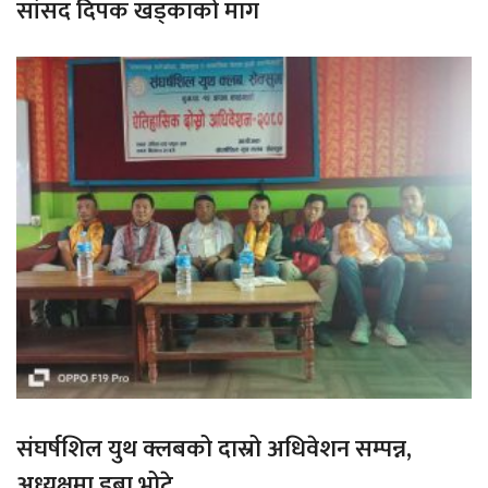
सांसद दिपक खड्काको माग
संघर्षशिल युथ क्लबको दास्रो अधिवेशन सम्पन्न,
अध्यक्षमा डुबा भोटे