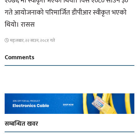
२०७६ मा स्वीकृत भएको थियो। विसं २०८० साउन ३०
गते आयोजनाको परिमार्जित डीपीआर स्वीकृत भएको
थियो। रासस
मङ्लबार, २२ साउन, २०८१ गते
Comments
सम्बन्धित खवर