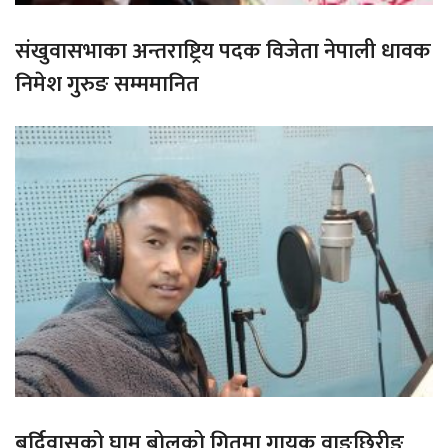
संखुवासभाका अन्तराष्ट्रिय पदक विजेता नेपाली धावक
निमेश गुरुङ सम्ममानित
बर्दिवासको घाम बोलको गितमा गायक वाङछिरीङ