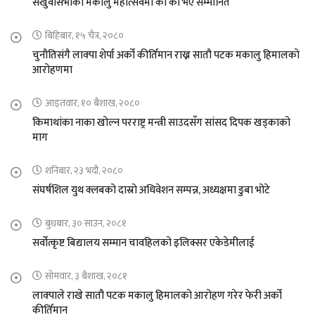
संखुवासभाको मकालु महोत्सवमा को को भए सम्मानित
बिहिबार, १५ चैत्र, २०८०
चुनौतिसंगै लाक्पा शेर्पा अर्को कीर्तिमान राख्न सातौ पटक मकालु हिमालको
आरोहणमा
आइतवार, १० बैशाख, २०८०
किमाथांका नाका खोल्न परराष्ट्र मन्त्री साउदसँग सांसद दिपक खड्काको
माग
शनिबार, २३ भदौ, २०८०
संघर्षशिल युथ क्लबको दास्रो अधिवेशन सम्पन्न, अध्यक्षमा डुबा भोटे
बुधबार, ३० साउन, २०८१
सर्वोत्कृष्ट बिद्यालय सम्मान चावहिलको इलिक्सर एकेडेमीलाई
सोमवार, ३ बैशाख, २०८१
लाक्पाले राखे सातौ पटक मकालु हिमालको आरोहण गरेर फेरी अर्को
कीर्तिमान