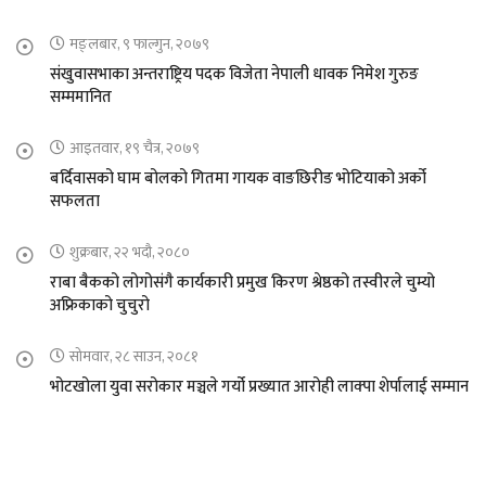
मङ्लबार, ९ फाल्गुन, २०७९
संखुवासभाका अन्तराष्ट्रिय पदक विजेता नेपाली धावक निमेश गुरुङ
सम्ममानित
आइतवार, १९ चैत्र, २०७९
बर्दिवासको घाम बोलको गितमा गायक वाङछिरीङ भोटियाको अर्को
सफलता
शुक्रबार, २२ भदौ, २०८०
राबा बैकको लोगोसंगै कार्यकारी प्रमुख किरण श्रेष्ठको तस्वीरले चुम्यो
अफ्रिकाको चुचुरो
सोमवार, २८ साउन, २०८१
भोटखोला युवा सरोकार मञ्चले गर्यो प्रख्यात आरोही लाक्पा शेर्पालाई सम्मान