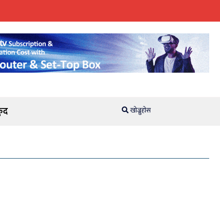
ुद
खोज्नुहोस