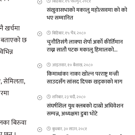
बिहिबार, १५ फाल्गुन, २०८१
संखुवासभाको मकालु महोत्सवमा को को
भए सम्मानित
नै खर्चमा
बिहिबार, १५ चैत्र, २०८०
े बताएको छ
चुनौतिसंगै लाक्पा शेर्पा अर्को कीर्तिमान
राख्न सातौ पटक मकालु हिमालको
िभिन्न
आरोहणमा
आइतवार, १० बैशाख, २०८०
किमाथांका नाका खोल्न परराष्ट्र मन्त्री
र, सेमिलता,
साउदसँग सांसद दिपक खड्काको माग
तरमा
शनिबार, २३ भदौ, २०८०
संघर्षशिल युथ क्लबको दास्रो अधिवेशन
सम्पन्न, अध्यक्षमा डुबा भोटे
लका बिरुवा
बुधबार, ३० साउन, २०८१
ा छन् ।