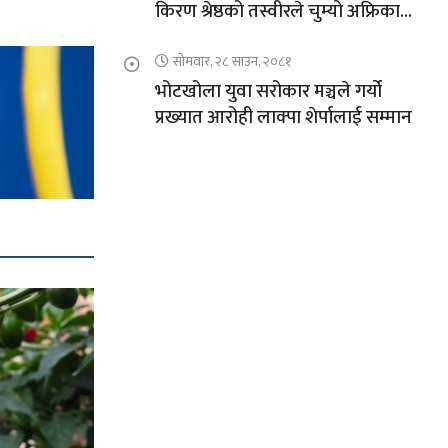
किरण श्रेष्ठको तस्वीरले चुम्यो अफ्रिकाको
चुचुरो
सोमवार, २८ साउन, २०८१
भोटखोला युवा सरोकार मञ्चले गर्यो
प्रख्यात आरोही लाक्पा शेर्पालाई सम्मान