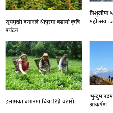
त्रिशुलीमा ५०
महोत्सव : ज
सूर्यमुखी बगानले श्रीपुरमा बढायो कृषि
पर्यटन
‘मुन्दुम पद
इलामका बगानमा चिया टिप्ने चटारो
आकर्षण