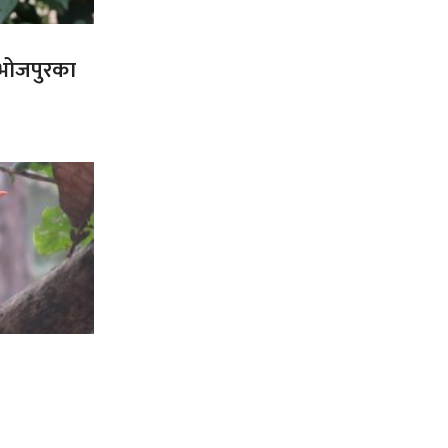
त भोजपुरका
’