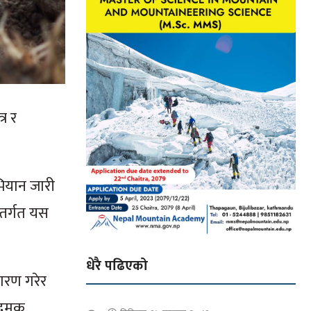
र र
अभियान जारी
्तर्गत यस
धेरै पढिएको
डारण गरेर
 दमक