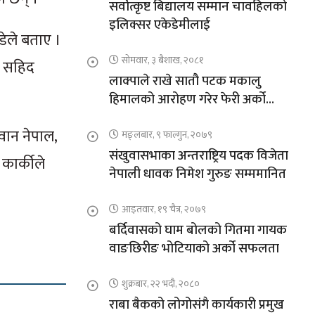
सर्वोत्कृष्ट बिद्यालय सम्मान चावहिलको
इलिक्सर एकेडेमीलाई
डेले बताए ।
सोमवार, ३ बैशाख, २०८१
ी सहिद
लाक्पाले राखे सातौ पटक मकालु
हिमालको आरोहण गरेर फेरी अर्को
कीर्तिमान
 वान नेपाल,
मङ्लबार, ९ फाल्गुन, २०७९
संखुवासभाका अन्तराष्ट्रिय पदक विजेता
कार्कीले
नेपाली धावक निमेश गुरुङ सम्ममानित
आइतवार, १९ चैत्र, २०७९
बर्दिवासको घाम बोलको गितमा गायक
वाङछिरीङ भोटियाको अर्को सफलता
शुक्रबार, २२ भदौ, २०८०
राबा बैकको लोगोसंगै कार्यकारी प्रमुख