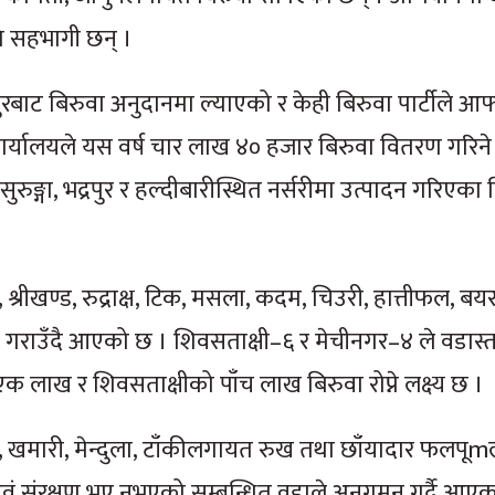
ि सहभागी छन् ।
बाट बिरुवा अनुदानमा ल्याएको र केही बिरुवा पार्टीले आफ्
र्यालयले यस वर्ष चार लाख ४० हजार बिरुवा वितरण गरिन
ुङ्गा, भद्रपुर र हल्दीबारीस्थित नर्सरीमा उत्पादन गरिएका व
श्रीखण्ड, रुद्राक्ष, टिक, मसला, कदम, चिउरी, हात्तीफल, बय
राउँदै आएको छ । शिवसताक्षी–६ र मेचीनगर–४ ले वडास्
 लाख र शिवसताक्षीको पाँच लाख बिरुवा रोप्ने लक्ष्य छ ।
 खमारी, मेन्दुला, टाँकीलगायत रुख तथा छाँयादार फलपूm
 संरक्षण भए नभएको सम्बन्धित वडाले अनुगमन गर्दै आएक