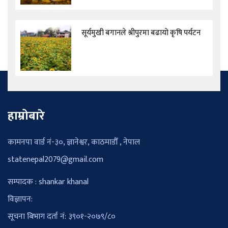
सूर्यमुखी बगानले श्रीपुरमा बढायो कृषि पर्यटन
हाम्रोबारे
कामनपा वार्ड नं-३०, ज्ञानेश्वर, काठमाडौँ , नेपाल
statenepal2079@gmail.com
सम्पादक : shankar khanal
विज्ञापन:
सूचना बिभाग दर्ता नं: ३९०१-२०७९/८०