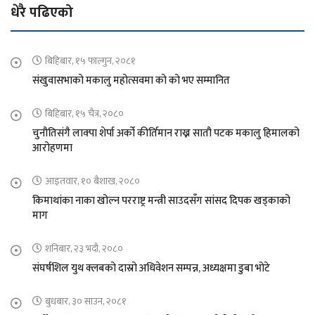
धेरै पढिएको
बिहिबार, १५ फाल्गुन, २०८१
संखुवासभाको मकालु महोत्सवमा को को भए सम्मानित
बिहिबार, १५ चैत्र, २०८०
चुनौतिसंगै लाक्पा शेर्पा अर्को कीर्तिमान राख्न सातौ पटक मकालु हिमालको
आरोहणमा
आइतवार, १० बैशाख, २०८०
किमाथांका नाका खोल्न परराष्ट्र मन्त्री साउदसँग सांसद दिपक खड्काको
माग
शनिबार, २३ भदौ, २०८०
संघर्षशिल युथ क्लबको दास्रो अधिवेशन सम्पन्न, अध्यक्षमा डुबा भोटे
बुधबार, ३० साउन, २०८१