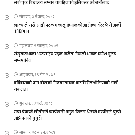
सर्वोत्कृष्ट बिद्यालय सम्मान चावहिलको इलिक्सर एकेडेमीलाई
सोमवार, ३ बैशाख, २०८१
लाक्पाले राखे सातौ पटक मकालु हिमालको आरोहण गरेर फेरी अर्को
कीर्तिमान
मङ्लबार, ९ फाल्गुन, २०७९
संखुवासभाका अन्तराष्ट्रिय पदक विजेता नेपाली धावक निमेश गुरुङ
सम्ममानित
आइतवार, १९ चैत्र, २०७९
बर्दिवासको घाम बोलको गितमा गायक वाङछिरीङ भोटियाको अर्को
सफलता
शुक्रबार, २२ भदौ, २०८०
राबा बैकको लोगोसंगै कार्यकारी प्रमुख किरण श्रेष्ठको तस्वीरले चुम्यो
अफ्रिकाको चुचुरो
सोमवार, २८ साउन, २०८१