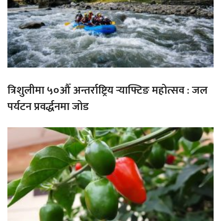
त्रिशुलीमा ५०औँ अन्तर्राष्ट्रिय र्‍याफ्टिङ महोत्सव : जल
पर्यटन प्रवर्द्धनमा जोड