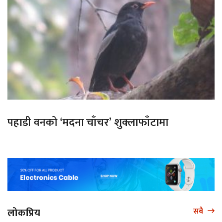
पहाडी वनको ‘मदना चाँचर’ शुक्लाफाँटामा
लोकप्रिय
सबै