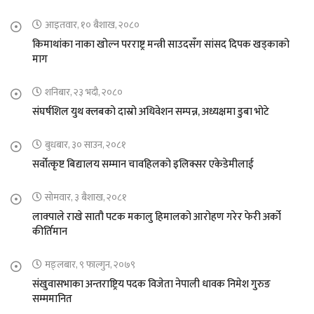
आइतवार, १० बैशाख, २०८०
किमाथांका नाका खोल्न परराष्ट्र मन्त्री साउदसँग सांसद दिपक खड्काको
माग
शनिबार, २३ भदौ, २०८०
संघर्षशिल युथ क्लबको दास्रो अधिवेशन सम्पन्न, अध्यक्षमा डुबा भोटे
बुधबार, ३० साउन, २०८१
सर्वोत्कृष्ट बिद्यालय सम्मान चावहिलको इलिक्सर एकेडेमीलाई
सोमवार, ३ बैशाख, २०८१
लाक्पाले राखे सातौ पटक मकालु हिमालको आरोहण गरेर फेरी अर्को
कीर्तिमान
मङ्लबार, ९ फाल्गुन, २०७९
संखुवासभाका अन्तराष्ट्रिय पदक विजेता नेपाली धावक निमेश गुरुङ
सम्ममानित