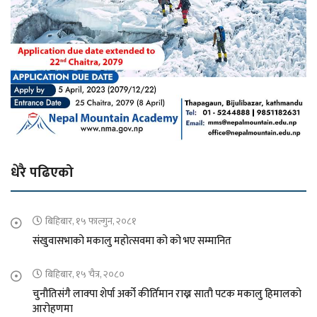
धेरै पढिएको
बिहिबार, १५ फाल्गुन, २०८१
संखुवासभाको मकालु महोत्सवमा को को भए सम्मानित
बिहिबार, १५ चैत्र, २०८०
चुनौतिसंगै लाक्पा शेर्पा अर्को कीर्तिमान राख्न सातौ पटक मकालु हिमालको
आरोहणमा