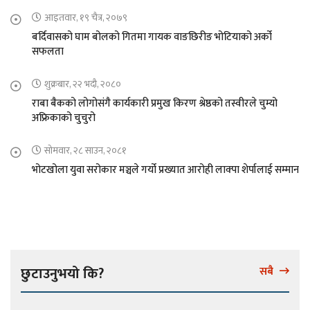
आइतवार, १९ चैत्र, २०७९
बर्दिवासको घाम बोलको गितमा गायक वाङछिरीङ भोटियाको अर्को
सफलता
शुक्रबार, २२ भदौ, २०८०
राबा बैकको लोगोसंगै कार्यकारी प्रमुख किरण श्रेष्ठको तस्वीरले चुम्यो
अफ्रिकाको चुचुरो
सोमवार, २८ साउन, २०८१
भोटखोला युवा सरोकार मञ्चले गर्यो प्रख्यात आरोही लाक्पा शेर्पालाई सम्मान
छुटाउनुभयो कि?
सबै