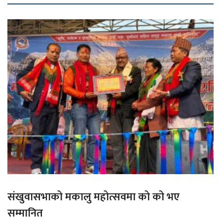
संखुवासभाको मकालु महोत्सवमा को को भए
सम्मानित