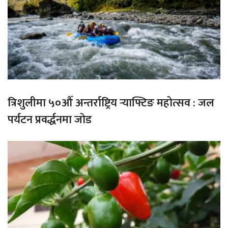
त्रिशुलीमा ५०औँ अन्तर्राष्ट्रिय र्‍याफ्टिङ महोत्सव : जल
पर्यटन प्रवर्द्धनमा जोड