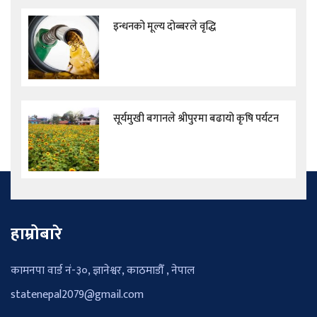
इन्धनको मूल्य दोब्बरले वृद्धि
सूर्यमुखी बगानले श्रीपुरमा बढायो कृषि पर्यटन
हाम्रोबारे
कामनपा वार्ड नं-३०, ज्ञानेश्वर, काठमाडौँ , नेपाल
statenepal2079@gmail.com