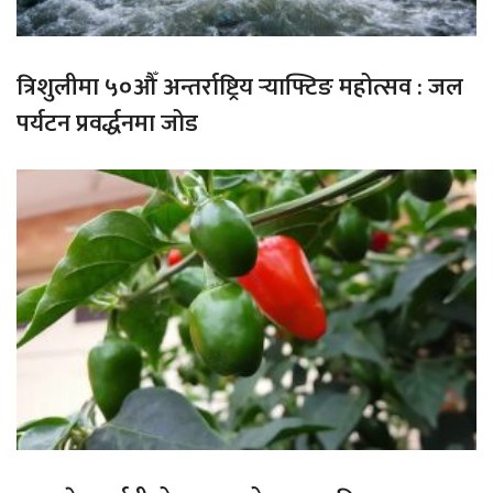
त्रिशुलीमा ५०औँ अन्तर्राष्ट्रिय र्‍याफ्टिङ महोत्सव : जल
पर्यटन प्रवर्द्धनमा जोड