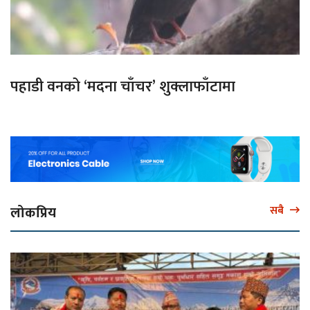
पहाडी वनको ‘मदना चाँचर’ शुक्लाफाँटामा
लोकप्रिय
सबै