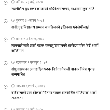
शनिबार, २३ भदौ, २०८०
संघर्षशिल युथ क्लबको दास्रो अधिवेशन सम्पन्न, अध्यक्षमा डुबा भोटे
बुधबार, ३० साउन, २०८१
सर्वोत्कृष्ट बिद्यालय सम्मान चावहिलको इलिक्सर एकेडेमीलाई
सोमवार, ३ बैशाख, २०८१
लाक्पाले राखे सातौ पटक मकालु हिमालको आरोहण गरेर फेरी अर्को
कीर्तिमान
मङ्लबार, ९ फाल्गुन, २०७९
संखुवासभाका अन्तराष्ट्रिय पदक विजेता नेपाली धावक निमेश गुरुङ
सम्ममानित
आइतवार, १९ चैत्र, २०७९
बर्दिवासको घाम बोलको गितमा गायक वाङछिरीङ भोटियाको अर्को
सफलता
शुक्रबार, २२ भदौ, २०८०