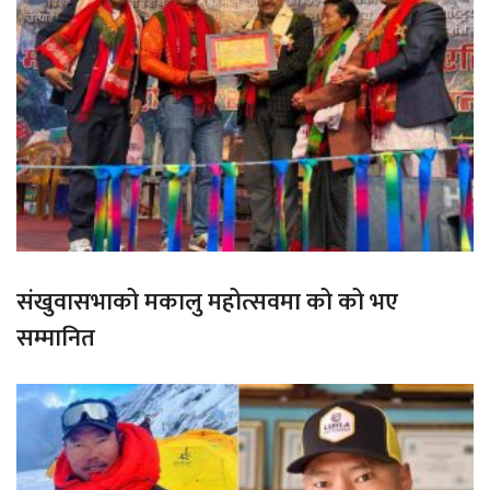
संखुवासभाको मकालु महोत्सवमा को को भए
सम्मानित