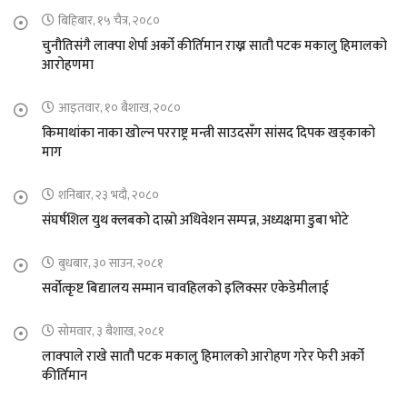
बिहिबार, १५ चैत्र, २०८०
चुनौतिसंगै लाक्पा शेर्पा अर्को कीर्तिमान राख्न सातौ पटक मकालु हिमालको
आरोहणमा
आइतवार, १० बैशाख, २०८०
किमाथांका नाका खोल्न परराष्ट्र मन्त्री साउदसँग सांसद दिपक खड्काको
माग
शनिबार, २३ भदौ, २०८०
संघर्षशिल युथ क्लबको दास्रो अधिवेशन सम्पन्न, अध्यक्षमा डुबा भोटे
बुधबार, ३० साउन, २०८१
सर्वोत्कृष्ट बिद्यालय सम्मान चावहिलको इलिक्सर एकेडेमीलाई
सोमवार, ३ बैशाख, २०८१
लाक्पाले राखे सातौ पटक मकालु हिमालको आरोहण गरेर फेरी अर्को
कीर्तिमान