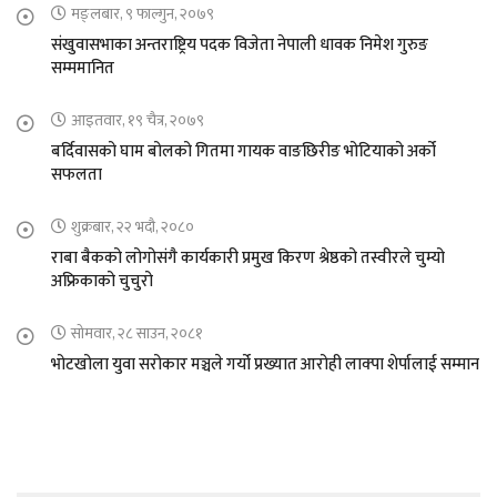
मङ्लबार, ९ फाल्गुन, २०७९
संखुवासभाका अन्तराष्ट्रिय पदक विजेता नेपाली धावक निमेश गुरुङ
सम्ममानित
आइतवार, १९ चैत्र, २०७९
बर्दिवासको घाम बोलको गितमा गायक वाङछिरीङ भोटियाको अर्को
सफलता
शुक्रबार, २२ भदौ, २०८०
राबा बैकको लोगोसंगै कार्यकारी प्रमुख किरण श्रेष्ठको तस्वीरले चुम्यो
अफ्रिकाको चुचुरो
सोमवार, २८ साउन, २०८१
भोटखोला युवा सरोकार मञ्चले गर्यो प्रख्यात आरोही लाक्पा शेर्पालाई सम्मान