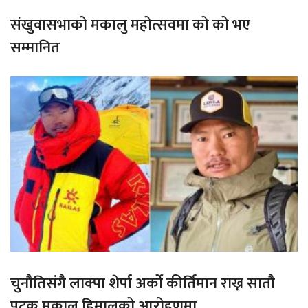
संखुवासभाको मकालु महोत्सवमा को को भए
सम्मानित
चुनौतिसंगै लाक्पा शेर्पा अर्को कीर्तिमान राख्न सातौ
पटक मकालु हिमालको आरोहणमा