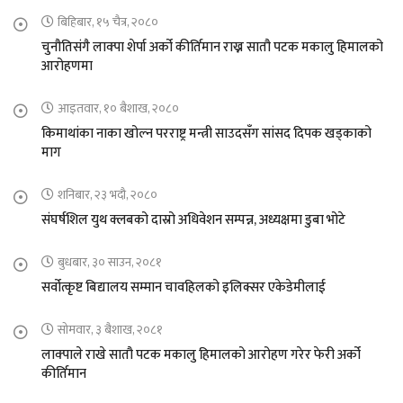
बिहिबार, १५ चैत्र, २०८०
चुनौतिसंगै लाक्पा शेर्पा अर्को कीर्तिमान राख्न सातौ पटक मकालु हिमालको
आरोहणमा
आइतवार, १० बैशाख, २०८०
किमाथांका नाका खोल्न परराष्ट्र मन्त्री साउदसँग सांसद दिपक खड्काको
माग
शनिबार, २३ भदौ, २०८०
संघर्षशिल युथ क्लबको दास्रो अधिवेशन सम्पन्न, अध्यक्षमा डुबा भोटे
बुधबार, ३० साउन, २०८१
सर्वोत्कृष्ट बिद्यालय सम्मान चावहिलको इलिक्सर एकेडेमीलाई
सोमवार, ३ बैशाख, २०८१
लाक्पाले राखे सातौ पटक मकालु हिमालको आरोहण गरेर फेरी अर्को
कीर्तिमान