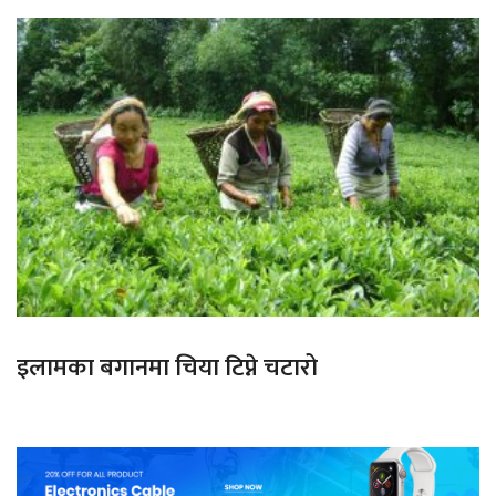
इलामका बगानमा चिया टिप्ने चटारो