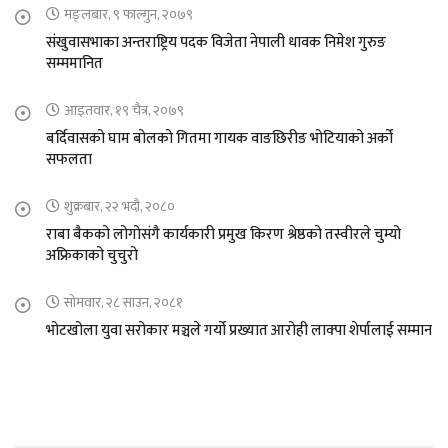
मङ्लबार, ९ फाल्गुन, २०७९
संखुवासभाका अन्तराष्ट्रिय पदक विजेता नेपाली धावक निमेश गुरुङ
सम्ममानित
आइतवार, १९ चैत्र, २०७९
बर्दिवासको घाम बोलको गितमा गायक वाङछिरीङ भोटियाको अर्को
सफलता
शुक्रबार, २२ भदौ, २०८०
राबा बैकको लोगोसंगै कार्यकारी प्रमुख किरण श्रेष्ठको तस्वीरले चुम्यो
अफ्रिकाको चुचुरो
सोमवार, २८ साउन, २०८१
भोटखोला युवा सरोकार मञ्चले गर्यो प्रख्यात आरोही लाक्पा शेर्पालाई सम्मान