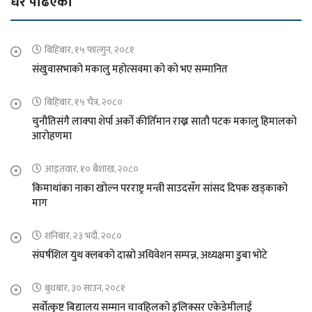
धेरै पढिएको
बिहिबार, १५ फाल्गुन, २०८१
संखुवासभाको मकालु महोत्सवमा को को भए सम्मानित
बिहिबार, १५ चैत्र, २०८०
चुनौतिसंगै लाक्पा शेर्पा अर्को कीर्तिमान राख्न सातौ पटक मकालु हिमालको
आरोहणमा
आइतवार, १० बैशाख, २०८०
किमाथांका नाका खोल्न परराष्ट्र मन्त्री साउदसँग सांसद दिपक खड्काको
माग
शनिबार, २३ भदौ, २०८०
संघर्षशिल युथ क्लबको दास्रो अधिवेशन सम्पन्न, अध्यक्षमा डुबा भोटे
बुधबार, ३० साउन, २०८१
सर्वोत्कृष्ट बिद्यालय सम्मान चावहिलको इलिक्सर एकेडेमीलाई