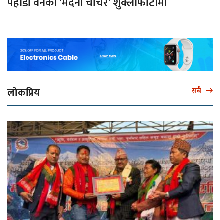
पहाडी वनको ‘मदना चाँचर’ शुक्लाफाँटामा
लोकप्रिय
सबै