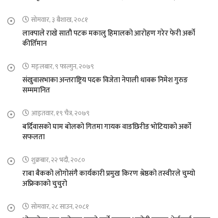
सोमवार, ३ बैशाख, २०८१
लाक्पाले राखे सातौ पटक मकालु हिमालको आरोहण गरेर फेरी अर्को
कीर्तिमान
मङ्लबार, ९ फाल्गुन, २०७९
संखुवासभाका अन्तराष्ट्रिय पदक विजेता नेपाली धावक निमेश गुरुङ
सम्ममानित
आइतवार, १९ चैत्र, २०७९
बर्दिवासको घाम बोलको गितमा गायक वाङछिरीङ भोटियाको अर्को
सफलता
शुक्रबार, २२ भदौ, २०८०
राबा बैकको लोगोसंगै कार्यकारी प्रमुख किरण श्रेष्ठको तस्वीरले चुम्यो
अफ्रिकाको चुचुरो
सोमवार, २८ साउन, २०८१