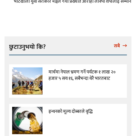
भोटखोला युवा सरोकार मञ्चले गर्यो प्रख्यात आरोही लाक्पा शेर्पालाई सम्मान
छुटाउनुभयो कि?
सबै
मार्चमा नेपाल भ्रमण गर्ने पर्यटक १ लाख २०
हजार ५ सय १६, सबैभन्दा धेरै भारतबाट
इन्धनको मूल्य दोब्बरले वृद्धि