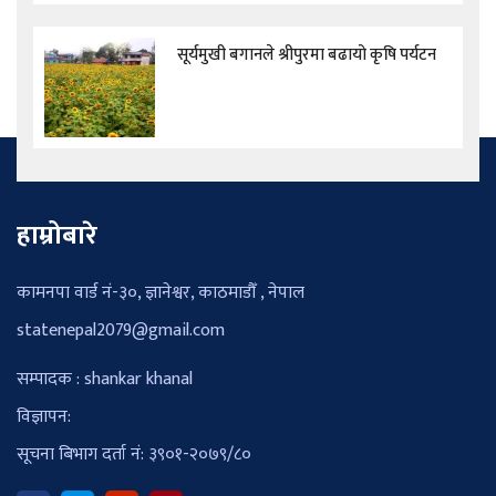
सूर्यमुखी बगानले श्रीपुरमा बढायो कृषि पर्यटन
हाम्रोबारे
कामनपा वार्ड नं-३०, ज्ञानेश्वर, काठमाडौँ , नेपाल
statenepal2079@gmail.com
सम्पादक : shankar khanal
विज्ञापन:
सूचना बिभाग दर्ता नं: ३९०१-२०७९/८०