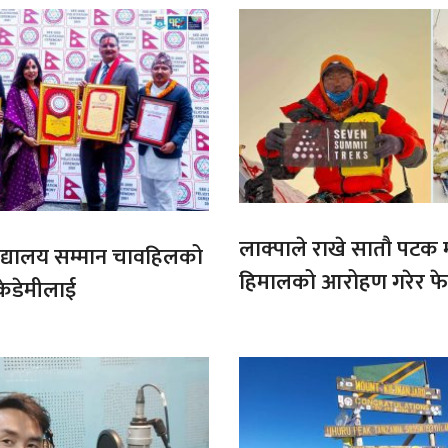
लाक्पाले राखे सातौ पटक
ट बिद्यालय सम्मान चावहिलको
हिमालको आरोहण गरेर फेर
केडेमीलाई
कीर्तिमान