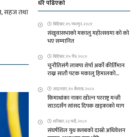
धेरै पढिएको
रल, सहज तथा
बिहिबार, १५ फाल्गुन, २०८१
संखुवासभाको मकालु महोत्सवमा को को
भए सम्मानित
बिहिबार, १५ चैत्र, २०८०
चुनौतिसंगै लाक्पा शेर्पा अर्को कीर्तिमान
राख्न सातौ पटक मकालु हिमालको
आरोहणमा
आइतवार, १० बैशाख, २०८०
किमाथांका नाका खोल्न परराष्ट्र मन्त्री
साउदसँग सांसद दिपक खड्काको माग
शनिबार, २३ भदौ, २०८०
संघर्षशिल युथ क्लबको दास्रो अधिवेशन