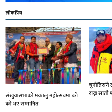
लोकप्रिय
चुनौतिसंगै ल
राख्न सात
संखुवासभाको मकालु महोत्सवमा को
आरोहणमा
को भए सम्मानित