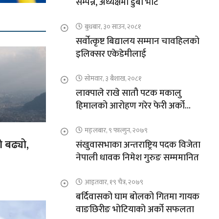
सम्पन्न, अध्यक्षमा डुबा भोटे
बुधबार, ३० साउन, २०८१
सर्वोत्कृष्ट बिद्यालय सम्मान चावहिलको
इलिक्सर एकेडेमीलाई
सोमवार, ३ बैशाख, २०८१
लाक्पाले राखे सातौ पटक मकालु
हिमालको आरोहण गरेर फेरी अर्को
कीर्तिमान
मङ्लबार, ९ फाल्गुन, २०७९
 बढ्यो,
संखुवासभाका अन्तराष्ट्रिय पदक विजेता
नेपाली धावक निमेश गुरुङ सम्ममानित
आइतवार, १९ चैत्र, २०७९
बर्दिवासको घाम बोलको गितमा गायक
वाङछिरीङ भोटियाको अर्को सफलता