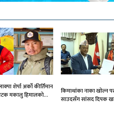
ाक्पा शेर्पा अर्को कीर्तिमान
किमाथांका नाका खोल्न परराष्
ौ पटक मकालु हिमालको
साउदसँग सांसद दिपक ख
माग