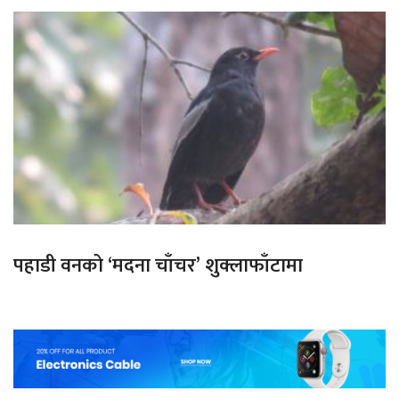
पहाडी वनको ‘मदना चाँचर’ शुक्लाफाँटामा