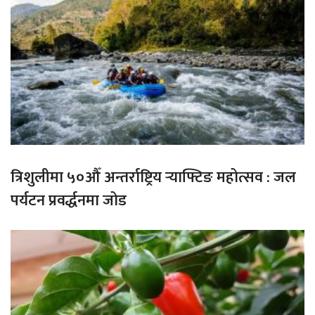
त्रिशुलीमा ५०औँ अन्तर्राष्ट्रिय र्‍याफ्टिङ महोत्सव : जल
पर्यटन प्रवर्द्धनमा जोड