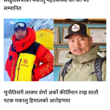
संखुवासभाको मकालु महोत्सवमा को को भए
सम्मानित
चुनौतिसंगै लाक्पा शेर्पा अर्को कीर्तिमान राख्न सातौ
पटक मकालु हिमालको आरोहणमा