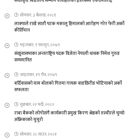
सर्वोत्कृष्ट बिद्यालय सम्मान चावहिलको इलिक्सर एकेडेमीलाई
सोमवार, ३ बैशाख, २०८१
लाक्पाले राखे सातौ पटक मकालु हिमालको आरोहण गरेर फेरी अर्को
कीर्तिमान
मङ्लबार, ९ फाल्गुन, २०७९
संखुवासभाका अन्तराष्ट्रिय पदक विजेता नेपाली धावक निमेश गुरुङ
सम्ममानित
आइतवार, १९ चैत्र, २०७९
बर्दिवासको घाम बोलको गितमा गायक वाङछिरीङ भोटियाको अर्को
सफलता
शुक्रबार, २२ भदौ, २०८०
राबा बैकको लोगोसंगै कार्यकारी प्रमुख किरण श्रेष्ठको तस्वीरले चुम्यो
अफ्रिकाको चुचुरो
सोमवार, २८ साउन, २०८१