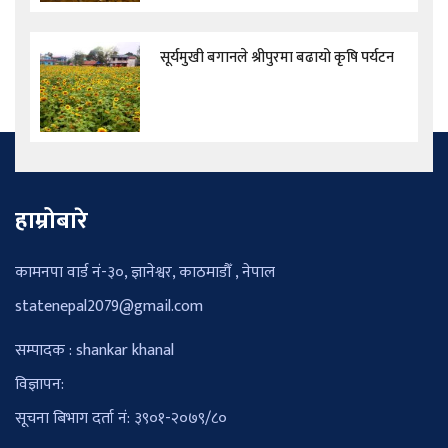
सूर्यमुखी बगानले श्रीपुरमा बढायो कृषि पर्यटन
हाम्रोबारे
कामनपा वार्ड नं-३०, ज्ञानेश्वर, काठमाडौँ , नेपाल
statenepal2079@gmail.com
सम्पादक : shankar khanal
विज्ञापन:
सूचना बिभाग दर्ता नं: ३९०१-२०७९/८०