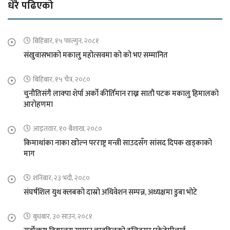
धेरै पढिएको
बिहिबार, १५ फाल्गुन, २०८१
संखुवासभाको मकालु महोत्सवमा को को भए सम्मानित
बिहिबार, १५ चैत्र, २०८०
चुनौतिसंगै लाक्पा शेर्पा अर्को कीर्तिमान राख्न सातौ पटक मकालु हिमालको
आरोहणमा
आइतवार, १० बैशाख, २०८०
किमाथांका नाका खोल्न परराष्ट्र मन्त्री साउदसँग सांसद दिपक खड्काको
माग
शनिबार, २३ भदौ, २०८०
संघर्षशिल युथ क्लबको दास्रो अधिवेशन सम्पन्न, अध्यक्षमा डुबा भोटे
बुधबार, ३० साउन, २०८१