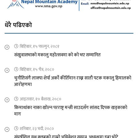
धेरै पढिएको
बिहिबार, १५ फाल्गुन, २०८१
संखुवासभाको मकालु महोत्सवमा को को भए सम्मानित
बिहिबार, १५ चैत्र, २०८०
चुनौतिसंगै लाक्पा शेर्पा अर्को कीर्तिमान राख्न सातौ पटक मकालु हिमालको
आरोहणमा
आइतवार, १० बैशाख, २०८०
किमाथांका नाका खोल्न परराष्ट्र मन्त्री साउदसँग सांसद दिपक खड्काको
माग
शनिबार, २३ भदौ, २०८०
संघर्षशिल युथ क्लबको दास्रो अधिवेशन सम्पन्न, अध्यक्षमा डुबा भोटे