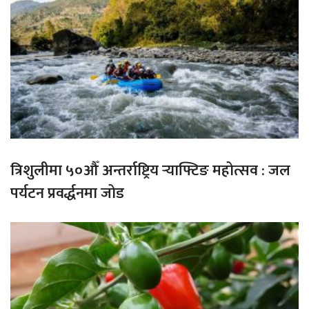
त्रिशुलीमा ५०औँ अन्तर्राष्ट्रिय र्‍याफ्टिङ महोत्सव : जल
पर्यटन प्रवर्द्धनमा जोड