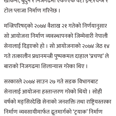
खोकना, बुदुने र निजगढमा एक÷एक वटा इन्टरचेन्ज र
टोल प्लाजा निर्माण गरिनेछ ।
मन्त्रिपरिषद्को २०७४ वैशाख २१ गतेको निर्णयानुसार
सो आयोजना निर्माण व्यवस्थापनको जिम्मेवारी नेपाली
सेनालाई दिइएको हो । सो आयोजनाको २०७४ जेठ १४
गते तत्कालीन प्रधानमन्त्री पुष्पकमल दाहाल ‘प्रचण्ड’ ले
बाराको निजगढमा शिलान्यास गरेका थिए ।
सरकारले २०७४ साउन २७ गते सडक विभागबाट
सेनालाई आयोजना हस्तान्तरण गरेको थियो । सोही
वर्षको मङ्सिरदेखि सेनाको जनशक्ति तथा राष्ट्रियस्तरका
निर्माण व्यवसायीमार्फत द्रूतमार्गको ‘ट्रयाक’ निर्माण