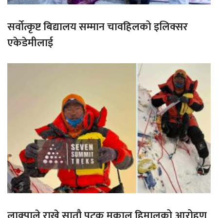
सर्वोत्कृष्ट बिद्यालय सम्मान चावहिलको इलिक्सर
एकेडेमीलाई
लाक्पाले राखे सातौ पटक मकालु हिमालको आरोहण