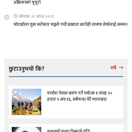
अफ्रिकाको चुचुरो
सोमवार, २८ साउन, २०८१
भोटखोला युवा सरोकार मञ्चले गर्यो प्रख्यात आरोही लाक्पा शेर्पालाई सम्मान
छुटाउनुभयो कि?
सबै
मार्चमा नेपाल भ्रमण गर्ने पर्यटक १ लाख २०
हजार ५ सय १६, सबैभन्दा धेरै भारतबाट
इन्धनको मूल्य दोब्बरले वृद्धि