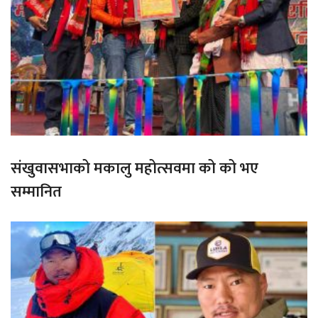
संखुवासभाको मकालु महोत्सवमा को को भए
सम्मानित