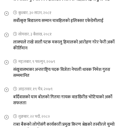
बुधबार, ३० साउन, २०८१
सर्वोत्कृष्ट बिद्यालय सम्मान चावहिलको इलिक्सर एकेडेमीलाई
सोमवार, ३ बैशाख, २०८१
लाक्पाले राखे सातौ पटक मकालु हिमालको आरोहण गरेर फेरी अर्को
कीर्तिमान
मङ्लबार, ९ फाल्गुन, २०७९
संखुवासभाका अन्तराष्ट्रिय पदक विजेता नेपाली धावक निमेश गुरुङ
सम्ममानित
आइतवार, १९ चैत्र, २०७९
बर्दिवासको घाम बोलको गितमा गायक वाङछिरीङ भोटियाको अर्को
सफलता
शुक्रबार, २२ भदौ, २०८०
राबा बैकको लोगोसंगै कार्यकारी प्रमुख किरण श्रेष्ठको तस्वीरले चुम्यो