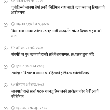
बिहिबार, १५ चैत्र, २०८०
चुनौतिसंगै लाक्पा शेर्पा अर्को कीर्तिमान राख्न सातौ पटक मकालु हिमालको
आरोहणमा
आइतवार, १० बैशाख, २०८०
किमाथांका नाका खोल्न परराष्ट्र मन्त्री साउदसँग सांसद दिपक खड्काको
माग
शनिबार, २३ भदौ, २०८०
संघर्षशिल युथ क्लबको दास्रो अधिवेशन सम्पन्न, अध्यक्षमा डुबा भोटे
बुधबार, ३० साउन, २०८१
सर्वोत्कृष्ट बिद्यालय सम्मान चावहिलको इलिक्सर एकेडेमीलाई
सोमवार, ३ बैशाख, २०८१
लाक्पाले राखे सातौ पटक मकालु हिमालको आरोहण गरेर फेरी अर्को
कीर्तिमान
मङ्लबार, ९ फाल्गुन, २०७९