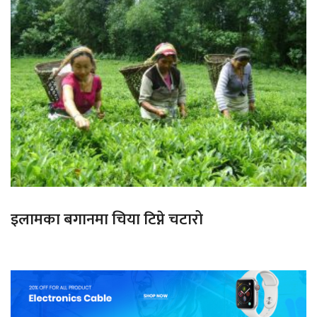
इलामका बगानमा चिया टिप्ने चटारो