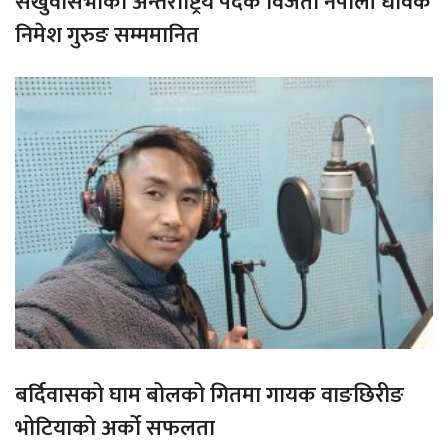
संखुवासभाका अन्तराष्ट्रिय पदक विजेता नेपाली धावक
निमेश गुरुङ सम्ममानित
बर्दिवासको घाम बोलको गितमा गायक वाङछिरीङ
भोटियाको अर्को सफलता