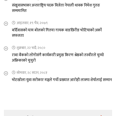
संखुवासभाका अन्तराष्ट्रिय पदक विजेता नेपाली धावक निमेश गुरुङ
सम्ममानित
आइतवार, १९ चैत्र, २०७९
बर्दिवासको घाम बोलको गितमा गायक वाङछिरीङ भोटियाको अर्को
सफलता
शुक्रबार, २२ भदौ, २०८०
राबा बैकको लोगोसंगै कार्यकारी प्रमुख किरण श्रेष्ठको तस्वीरले चुम्यो
अफ्रिकाको चुचुरो
सोमवार, २८ साउन, २०८१
भोटखोला युवा सरोकार मञ्चले गर्यो प्रख्यात आरोही लाक्पा शेर्पालाई सम्मान