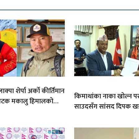
ाक्पा शेर्पा अर्को कीर्तिमान
किमाथांका नाका खोल्न परराष्
ौ पटक मकालु हिमालको
साउदसँग सांसद दिपक ख
माग