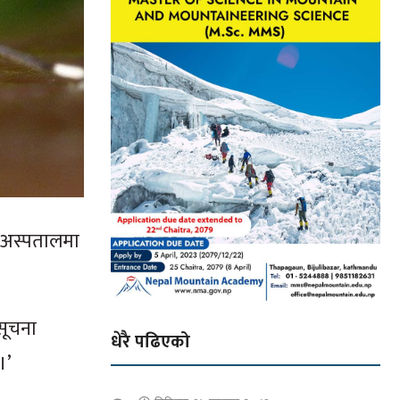
ि अस्पतालमा
 सूचना
धेरै पढिएको
।’