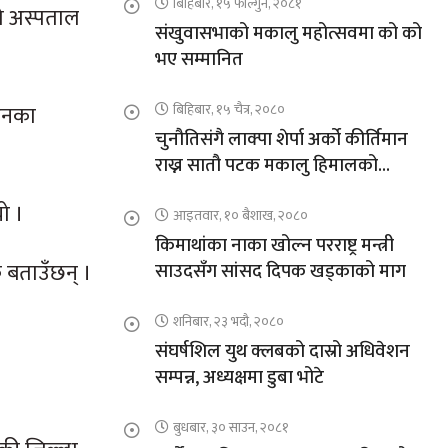
बिहिबार, १५ फाल्गुन, २०८१
को अस्पताल
संखुवासभाको मकालु महोत्सवमा को को
भए सम्मानित
 उनका
बिहिबार, १५ चैत्र, २०८०
चुनौतिसंगै लाक्पा शेर्पा अर्को कीर्तिमान
राख्न सातौ पटक मकालु हिमालको
आरोहणमा
ो ।
आइतवार, १० बैशाख, २०८०
किमाथांका नाका खोल्न परराष्ट्र मन्त्री
क बताउँछन् ।
साउदसँग सांसद दिपक खड्काको माग
शनिबार, २३ भदौ, २०८०
संघर्षशिल युथ क्लबको दास्रो अधिवेशन
सम्पन्न, अध्यक्षमा डुबा भोटे
बुधबार, ३० साउन, २०८१