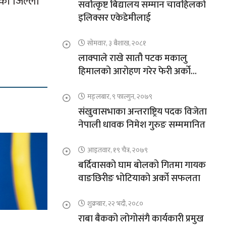
की जिल्ला
सर्वोत्कृष्ट बिद्यालय सम्मान चावहिलको
इलिक्सर एकेडेमीलाई
सोमवार, ३ बैशाख, २०८१
लाक्पाले राखे सातौ पटक मकालु
हिमालको आरोहण गरेर फेरी अर्को
कीर्तिमान
मङ्लबार, ९ फाल्गुन, २०७९
संखुवासभाका अन्तराष्ट्रिय पदक विजेता
नेपाली धावक निमेश गुरुङ सम्ममानित
आइतवार, १९ चैत्र, २०७९
बर्दिवासको घाम बोलको गितमा गायक
वाङछिरीङ भोटियाको अर्को सफलता
शुक्रबार, २२ भदौ, २०८०
राबा बैकको लोगोसंगै कार्यकारी प्रमुख