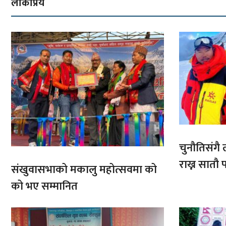
लोकप्रिय
चुनौतिसंगै ल
राख्न सात
संखुवासभाको मकालु महोत्सवमा को
आरोहणमा
को भए सम्मानित