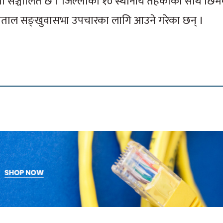
मा सञ्चालित छ । जिल्लाका १० स्थानीय तहकाका साथै छिमे
स्पताल सङ्खुवासभा उपचारका लागि आउने गरेका छन् ।