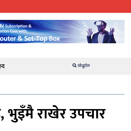
ुद
खोज्नुहोस
 भुइँमै राखेर उपचार