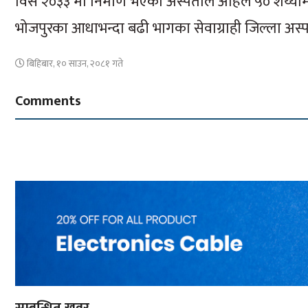
विसं २०३३ मा निर्माण भएको अस्पताल अहिले ५० शय्या
भोजपुरका आधाभन्दा बढी भागका सेवाग्राही जिल्ला अ
बिहिबार, १० साउन, २०८१ गते
Comments
सम्बन्धित खवर