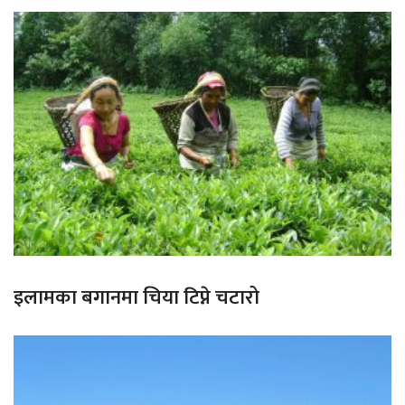
इलामका बगानमा चिया टिप्ने चटारो