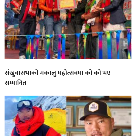
संखुवासभाको मकालु महोत्सवमा को को भए
सम्मानित