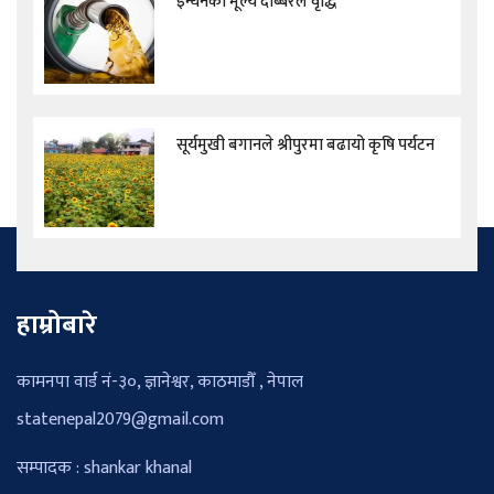
इन्धनको मूल्य दोब्बरले वृद्धि
सूर्यमुखी बगानले श्रीपुरमा बढायो कृषि पर्यटन
हाम्रोबारे
कामनपा वार्ड नं-३०, ज्ञानेश्वर, काठमाडौँ , नेपाल
statenepal2079@gmail.com
सम्पादक : shankar khanal