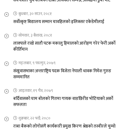
संघर्षशिल युथ क्लबको दास्रो अधिवेशन सम्पन्न, अध्यक्षमा डुबा भोटे
बुधबार, ३० साउन, २०८१
सर्वोत्कृष्ट बिद्यालय सम्मान चावहिलको इलिक्सर एकेडेमीलाई
सोमवार, ३ बैशाख, २०८१
लाक्पाले राखे सातौ पटक मकालु हिमालको आरोहण गरेर फेरी अर्को
कीर्तिमान
मङ्लबार, ९ फाल्गुन, २०७९
संखुवासभाका अन्तराष्ट्रिय पदक विजेता नेपाली धावक निमेश गुरुङ
सम्ममानित
आइतवार, १९ चैत्र, २०७९
बर्दिवासको घाम बोलको गितमा गायक वाङछिरीङ भोटियाको अर्को
सफलता
शुक्रबार, २२ भदौ, २०८०
राबा बैकको लोगोसंगै कार्यकारी प्रमुख किरण श्रेष्ठको तस्वीरले चुम्यो