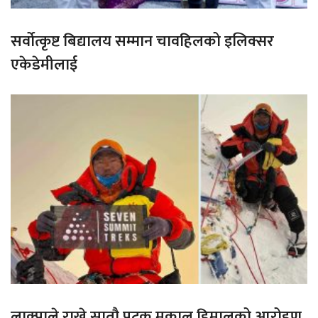
सर्वोत्कृष्ट बिद्यालय सम्मान चावहिलको इलिक्सर
एकेडेमीलाई
लाक्पाले राखे सातौ पटक मकालु हिमालको आरोहण