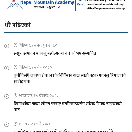
धेरै पढिएको
बिहिबार, १५ फाल्गुन, २०८१
संखुवासभाको मकालु महोत्सवमा को को भए सम्मानित
बिहिबार, १५ चैत्र, २०८०
चुनौतिसंगै लाक्पा शेर्पा अर्को कीर्तिमान राख्न सातौ पटक मकालु हिमालको
आरोहणमा
आइतवार, १० बैशाख, २०८०
किमाथांका नाका खोल्न परराष्ट्र मन्त्री साउदसँग सांसद दिपक खड्काको
माग
शनिबार, २३ भदौ, २०८०