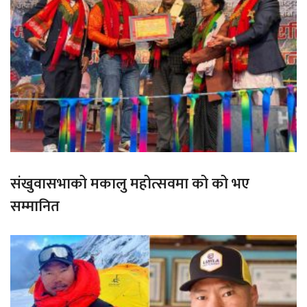
संखुवासभाको मकालु महोत्सवमा को को भए
सम्मानित