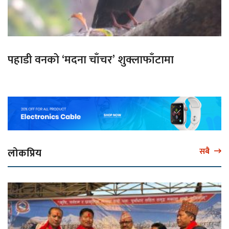
पहाडी वनको ‘मदना चाँचर’ शुक्लाफाँटामा
लोकप्रिय
सबै