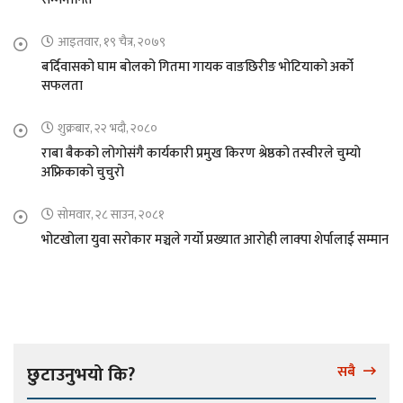
आइतवार, १९ चैत्र, २०७९
बर्दिवासको घाम बोलको गितमा गायक वाङछिरीङ भोटियाको अर्को
सफलता
शुक्रबार, २२ भदौ, २०८०
राबा बैकको लोगोसंगै कार्यकारी प्रमुख किरण श्रेष्ठको तस्वीरले चुम्यो
अफ्रिकाको चुचुरो
सोमवार, २८ साउन, २०८१
भोटखोला युवा सरोकार मञ्चले गर्यो प्रख्यात आरोही लाक्पा शेर्पालाई सम्मान
छुटाउनुभयो कि?
सबै