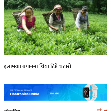
इलामका बगानमा चिया टिप्ने चटारो
सबै