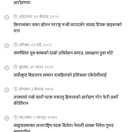
आरोहणमा
आइतवार, १० बैशाख, २०८०
किमाथांका नाका खोल्न परराष्ट्र मन्त्री साउदसँग सांसद दिपक खड्काको
माग
शनिबार, २३ भदौ, २०८०
संघर्षशिल युथ क्लबको दास्रो अधिवेशन सम्पन्न, अध्यक्षमा डुबा भोटे
बुधबार, ३० साउन, २०८१
सर्वोत्कृष्ट बिद्यालय सम्मान चावहिलको इलिक्सर एकेडेमीलाई
सोमवार, ३ बैशाख, २०८१
लाक्पाले राखे सातौ पटक मकालु हिमालको आरोहण गरेर फेरी अर्को
कीर्तिमान
मङ्लबार, ९ फाल्गुन, २०७९
संखुवासभाका अन्तराष्ट्रिय पदक विजेता नेपाली धावक निमेश गुरुङ
सम्ममानित