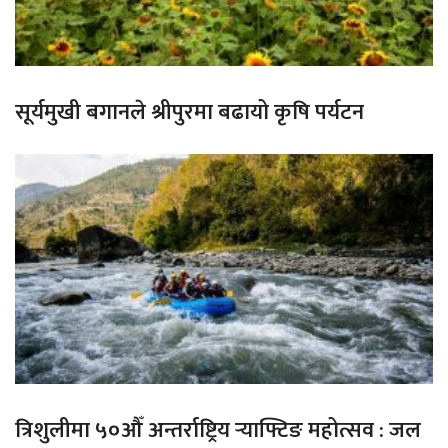
सूर्यमुखी बगानले श्रीपुरमा बढायो कृषि पर्यटन
त्रिशुलीमा ५०औँ अन्तर्राष्ट्रिय र्‍याफ्टिङ महोत्सव : जल