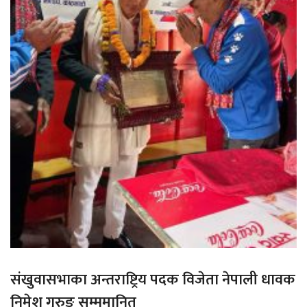
संखुवासभाका अन्तराष्ट्रिय पदक विजेता नेपाली धावक
निमेश गुरुङ सम्ममानित