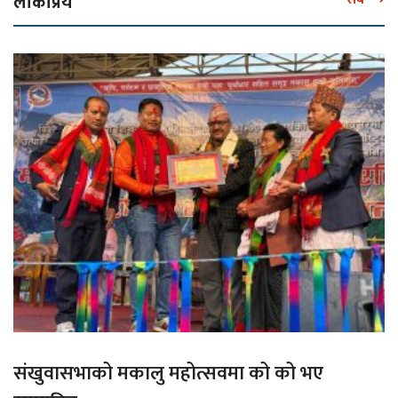
लोकप्रिय
संखुवासभाको मकालु महोत्सवमा को को भए