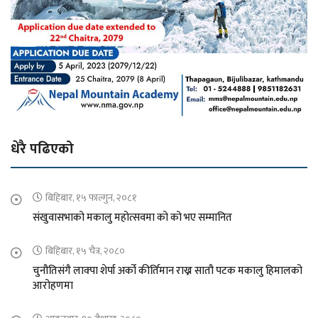
धेरै पढिएको
बिहिबार, १५ फाल्गुन, २०८१
संखुवासभाको मकालु महोत्सवमा को को भए सम्मानित
बिहिबार, १५ चैत्र, २०८०
चुनौतिसंगै लाक्पा शेर्पा अर्को कीर्तिमान राख्न सातौ पटक मकालु हिमालको
आरोहणमा