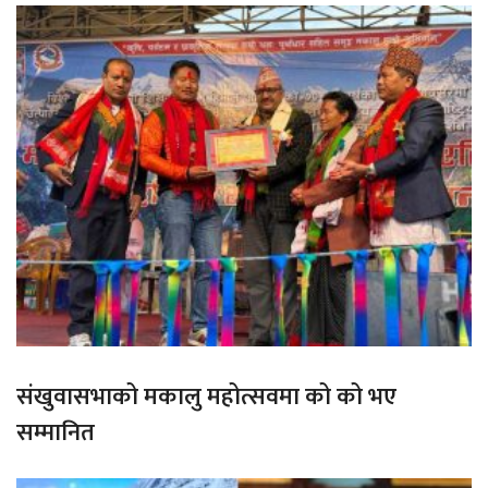
संखुवासभाको मकालु महोत्सवमा को को भए
सम्मानित