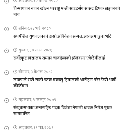
आइतवार, १० बैशाख, २०८०
किमाथांका नाका खोल्न परराष्ट्र मन्त्री साउदसँग सांसद दिपक खड्काको
माग
शनिबार, २३ भदौ, २०८०
संघर्षशिल युथ क्लबको दास्रो अधिवेशन सम्पन्न, अध्यक्षमा डुबा भोटे
बुधबार, ३० साउन, २०८१
सर्वोत्कृष्ट बिद्यालय सम्मान चावहिलको इलिक्सर एकेडेमीलाई
सोमवार, ३ बैशाख, २०८१
लाक्पाले राखे सातौ पटक मकालु हिमालको आरोहण गरेर फेरी अर्को
कीर्तिमान
मङ्लबार, ९ फाल्गुन, २०७९
संखुवासभाका अन्तराष्ट्रिय पदक विजेता नेपाली धावक निमेश गुरुङ
सम्ममानित
आइतवार, १९ चैत्र, २०७९