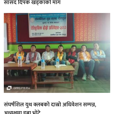
सांसद दिपक खड्काको माग
संघर्षशिल युथ क्लबको दास्रो अधिवेशन सम्पन्न,
अध्यक्षमा डुबा भोटे