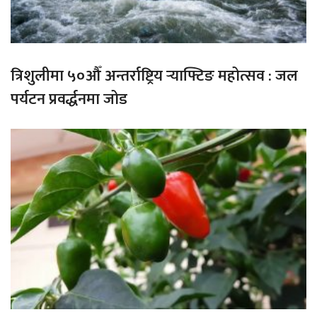
त्रिशुलीमा ५०औँ अन्तर्राष्ट्रिय र्‍याफ्टिङ महोत्सव : जल
पर्यटन प्रवर्द्धनमा जोड