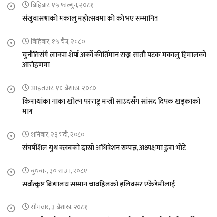
बिहिबार, १५ फाल्गुन, २०८१
संखुवासभाको मकालु महोत्सवमा को को भए सम्मानित
बिहिबार, १५ चैत्र, २०८०
चुनौतिसंगै लाक्पा शेर्पा अर्को कीर्तिमान राख्न सातौ पटक मकालु हिमालको
आरोहणमा
आइतवार, १० बैशाख, २०८०
किमाथांका नाका खोल्न परराष्ट्र मन्त्री साउदसँग सांसद दिपक खड्काको
माग
शनिबार, २३ भदौ, २०८०
संघर्षशिल युथ क्लबको दास्रो अधिवेशन सम्पन्न, अध्यक्षमा डुबा भोटे
बुधबार, ३० साउन, २०८१
सर्वोत्कृष्ट बिद्यालय सम्मान चावहिलको इलिक्सर एकेडेमीलाई
सोमवार, ३ बैशाख, २०८१