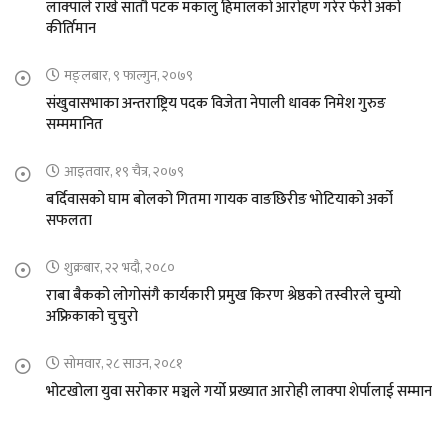
लाक्पाले राखे सातौ पटक मकालु हिमालको आरोहण गरेर फेरी अर्को
कीर्तिमान
मङ्लबार, ९ फाल्गुन, २०७९
संखुवासभाका अन्तराष्ट्रिय पदक विजेता नेपाली धावक निमेश गुरुङ
सम्ममानित
आइतवार, १९ चैत्र, २०७९
बर्दिवासको घाम बोलको गितमा गायक वाङछिरीङ भोटियाको अर्को
सफलता
शुक्रबार, २२ भदौ, २०८०
राबा बैकको लोगोसंगै कार्यकारी प्रमुख किरण श्रेष्ठको तस्वीरले चुम्यो
अफ्रिकाको चुचुरो
सोमवार, २८ साउन, २०८१
भोटखोला युवा सरोकार मञ्चले गर्यो प्रख्यात आरोही लाक्पा शेर्पालाई सम्मान