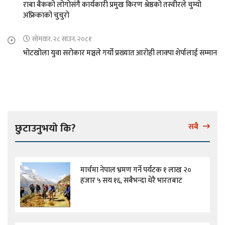
राबा बैकको लोगोसंगै कार्यकारी प्रमुख किरण श्रेष्ठको तस्वीरले चुम्यो
अफ्रिकाको चुचुरो
सोमवार, २८ साउन, २०८१
भोटखोला युवा सरोकार मञ्चले गर्यो प्रख्यात आरोही लाक्पा शेर्पालाई सम्मान
छुटाउनुभयो कि?
सबै
मार्चमा नेपाल भ्रमण गर्ने पर्यटक १ लाख २०
हजार ५ सय १६, सबैभन्दा धेरै भारतबाट