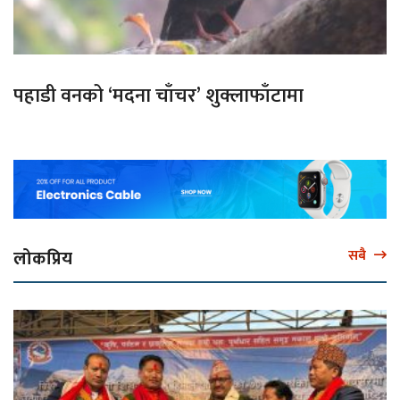
पहाडी वनको ‘मदना चाँचर’ शुक्लाफाँटामा
लोकप्रिय
सबै