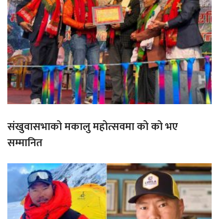
संखुवासभाको मकालु महोत्सवमा को को भए
सम्मानित