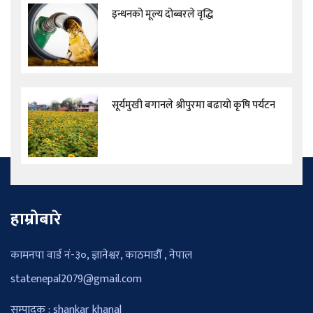
इन्धनको मूल्य दोब्बरले वृद्धि
सूर्यमुखी बगानले श्रीपुरमा बढायो कृषि पर्यटन
हाम्रोबारे
कामनपा वार्ड नं-३०, ज्ञानेश्वर, काठमाडौँ , नेपाल
statenepal2079@gmail.com
सम्पादक : shankar khanal