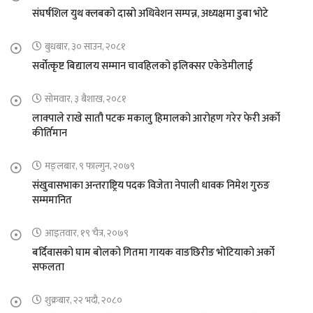
संघर्षशिल युथ क्लबको दास्रो अधिवेशन सम्पन्न, अध्यक्षमा डुबा भोटे
बुधबार, ३० साउन, २०८१
सर्वोत्कृष्ट बिद्यालय सम्मान चावहिलको इलिक्सर एकेडेमीलाई
सोमवार, ३ बैशाख, २०८१
लाक्पाले राखे सातौ पटक मकालु हिमालको आरोहण गरेर फेरी अर्को
कीर्तिमान
मङ्लबार, ९ फाल्गुन, २०७९
संखुवासभाका अन्तराष्ट्रिय पदक विजेता नेपाली धावक निमेश गुरुङ
सम्ममानित
आइतवार, १९ चैत्र, २०७९
बर्दिवासको घाम बोलको गितमा गायक वाङछिरीङ भोटियाको अर्को
सफलता
शुक्रबार, २२ भदौ, २०८०