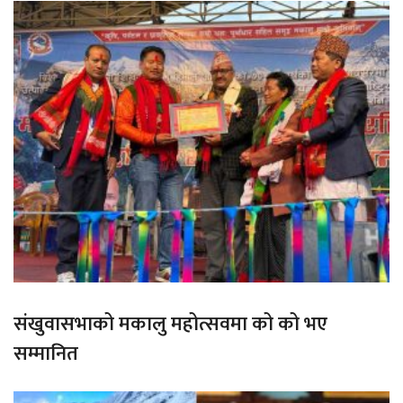
संखुवासभाको मकालु महोत्सवमा को को भए
सम्मानित