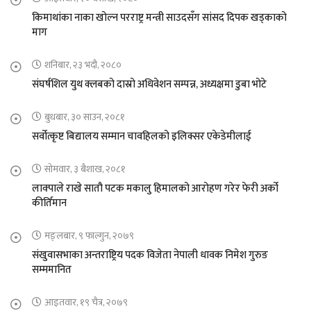
किमाथांका नाका खोल्न परराष्ट्र मन्त्री साउदसँग सांसद दिपक खड्काको
माग
शनिबार, २३ भदौ, २०८०
संघर्षशिल युथ क्लबको दास्रो अधिवेशन सम्पन्न, अध्यक्षमा डुबा भोटे
बुधबार, ३० साउन, २०८१
सर्वोत्कृष्ट बिद्यालय सम्मान चावहिलको इलिक्सर एकेडेमीलाई
सोमवार, ३ बैशाख, २०८१
लाक्पाले राखे सातौ पटक मकालु हिमालको आरोहण गरेर फेरी अर्को
कीर्तिमान
मङ्लबार, ९ फाल्गुन, २०७९
संखुवासभाका अन्तराष्ट्रिय पदक विजेता नेपाली धावक निमेश गुरुङ
सम्ममानित
आइतवार, १९ चैत्र, २०७९