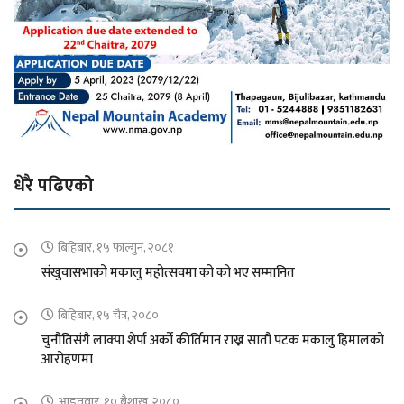
धेरै पढिएको
बिहिबार, १५ फाल्गुन, २०८१
संखुवासभाको मकालु महोत्सवमा को को भए सम्मानित
बिहिबार, १५ चैत्र, २०८०
चुनौतिसंगै लाक्पा शेर्पा अर्को कीर्तिमान राख्न सातौ पटक मकालु हिमालको
आरोहणमा
आइतवार, १० बैशाख, २०८०