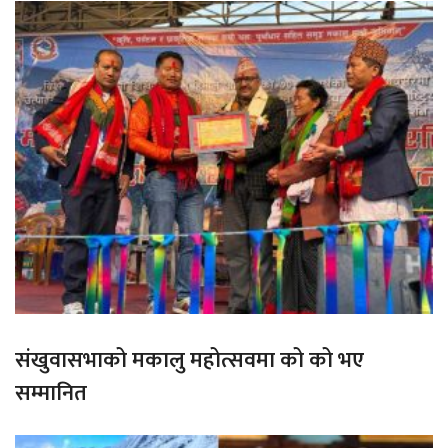
संखुवासभाको मकालु महोत्सवमा को को भए
सम्मानित