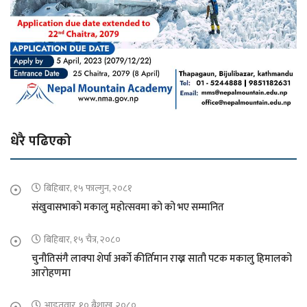
धेरै पढिएको
बिहिबार, १५ फाल्गुन, २०८१
संखुवासभाको मकालु महोत्सवमा को को भए सम्मानित
बिहिबार, १५ चैत्र, २०८०
चुनौतिसंगै लाक्पा शेर्पा अर्को कीर्तिमान राख्न सातौ पटक मकालु हिमालको
आरोहणमा
आइतवार, १० बैशाख, २०८०