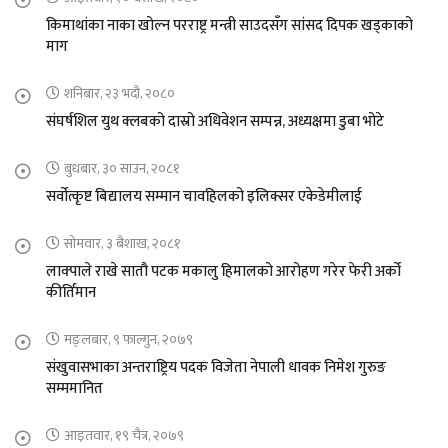
किमाथांका नाका खोल्न परराष्ट्र मन्त्री साउदसँग सांसद दिपक खड्काको
माग
शनिबार, २३ भदौ, २०८०
संघर्षशिल युथ क्लबको दास्रो अधिवेशन सम्पन्न, अध्यक्षमा डुबा भोटे
बुधबार, ३० साउन, २०८१
सर्वोत्कृष्ट बिद्यालय सम्मान चावहिलको इलिक्सर एकेडेमीलाई
सोमवार, ३ बैशाख, २०८१
लाक्पाले राखे सातौ पटक मकालु हिमालको आरोहण गरेर फेरी अर्को
कीर्तिमान
मङ्लबार, ९ फाल्गुन, २०७९
संखुवासभाका अन्तराष्ट्रिय पदक विजेता नेपाली धावक निमेश गुरुङ
सम्ममानित
आइतवार, १९ चैत्र, २०७९